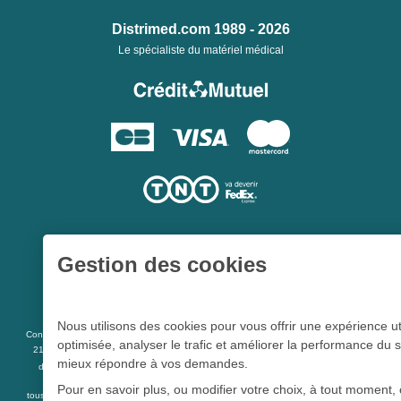
Distrimed.com 1989 - 2026
Le spécialiste du matériel médical
Gestion des cookies
Une société du
Groupe Hygie31
Nous utilisons des cookies pour vous offrir une expérience ut
L 5213-3
Conformément aux articles
du code de la santé publique et à l’arrêté du
optimisée, analyser le trafic et améliorer la performance du s
21 décembre 2012 fixant la liste des dispositifs médicaux qui peuvent faire l’objet
mieux répondre à vos demandes.
R 5213-1
d’une publicité auprès du public, et à l'article
du code de la santé
publique
Pour en savoir plus, ou modifier votre choix, à tout moment, 
tous les dispositifs médicaux présents sur ce site peuvent faire l'objet d'une publicité