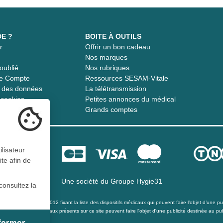
DE ?
BOITE À OUTILS
r
Offrir un bon cadeau
t
Nos marques
oublié
Nos rubriques
re Compte
Ressources SESAM-Vitale
té des données
La télétransmission
s cookies
Petites annonces du médical
Grands comptes
ilisateur
ite afin de
Une société du
Groupe Hygie31
consultez la
té du 21 décembre 2012 fixant la liste des dispositifs médicaux qui peuvent faire l’objet d’une publ
s les dispositifs médicaux présents sur ce site peuvent faire l'objet d'une publicité destinée au pub
 fermer
ite