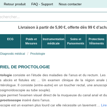
Retour produit
FAQ - Support
Nous contacter
Livraison à partir de 5,90 €, offerte dès 99 € d'acha
ECG
Poids et
Instrumentation
Soins et
Protections
Mesures
médicale
Pansements
Vêtements
Diagnostic médical
Proctologie
RIEL DE PROCTOLOGIE
tologie
consiste en l'étude des maladies de l'anus et du rectum. Les 
es abcès et fistules etc ... Un examen clinique de la région anale
ntérologue. Il consiste (entre-autre) en un toucher rectal, une anusco
tosigmoïdoscopie au tube souple).
opie permet l'examen visuel direct de la muqueuse du canal anal et du b
n
proctoscope
inséré dans l'anus.
oscopie est un examen plus lourd car elle nécessite un lavement
...
Lire