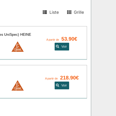
Liste
Grille
ubes UniSpec) HEINE
53.90€
A partir de
Voir
218.90€
A partir de
Voir