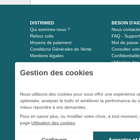
DISTRIMED
BESOIN D'AI
Qui sommes-nous ?
Nous contacte
Retour colis
FAQ - Suppor
Moyens de paiement
Mot de passe 
Conditions Générales de Vente
Consulter vot
Mentions légales
Confidentiali
Utilisation de
Gestion des cookies
Distrimed.com 1989 - 2026
Nous utilisons des cookies pour vous offrir une expérience ut
optimisée, analyser le trafic et améliorer la performance du s
Le spécialiste du matériel médical
mieux répondre à vos demandes.
Pour en savoir plus, ou modifier votre choix, à tout moment, 
page
Utilisation des cookies
.
L 5213-3
Conformément aux articles
du code de la santé publique et à l’arrê
tou
Cookie Distrimed
Configurer
Accepter et
Cookie de session, indispensable à la navigation sur le s