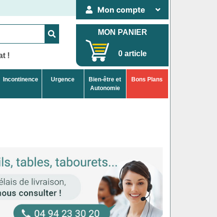
Mon compte
MON PANIER
0 article
t !
Incontinence
Urgence
Bien-être et
Bons Plans
Autonomie