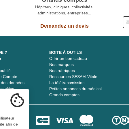
Hôpitaux, cliniques, collectivités,
administrations, entreprises...
Demandez un devis
DE ?
BOITE À OUTILS
r
Offrir un bon cadeau
t
Nos marques
oublié
Nos rubriques
re Compte
Ressources SESAM-Vitale
té des données
La télétransmission
s cookies
Petites annonces du médical
Grands comptes
ilisateur
ite afin de