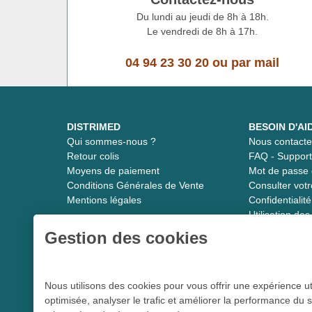
Du lundi au jeudi de 8h à 18h.
Le vendredi de 8h à 17h.
04 94 23 30 20
ou
par mail
DISTRIMED
BESOIN D'AI
Qui sommes-nous ?
Nous contacte
Retour colis
FAQ - Suppor
Moyens de paiement
Mot de passe 
Conditions Générales de Vente
Consulter vot
Mentions légales
Confidentiali
Utilisation de
Gestion des cookies
Distrimed.com 1989 - 2026
Nous utilisons des cookies pour vous offrir une expérience ut
optimisée, analyser le trafic et améliorer la performance du s
Le spécialiste du matériel médical