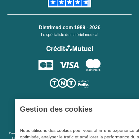
Distrimed.com 1989 - 2026
Le spécialiste du matériel médical
Gestion des cookies
Une société du
Groupe Hygie31
Nous utilisons des cookies pour vous offrir une expérience ut
L 5213-3
Conformément aux articles
du code de la santé publique et à l’arrêté du
optimisée, analyser le trafic et améliorer la performance du s
21 décembre 2012 fixant la liste des dispositifs médicaux qui peuvent faire l’objet