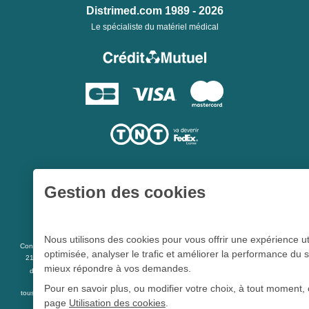
Distrimed.com 1989 - 2026
Le spécialiste du matériel médical
Gestion des cookies
Une société du
Groupe Hygie31
Nous utilisons des cookies pour vous offrir une expérience ut
L 5213-3
Conformément aux articles
du code de la santé publique et à l’arrêté du
optimisée, analyser le trafic et améliorer la performance du s
21 décembre 2012 fixant la liste des dispositifs médicaux qui peuvent faire l’objet
mieux répondre à vos demandes.
R 5213-1
d’une publicité auprès du public, et à l'article
du code de la santé
publique
Pour en savoir plus, ou modifier votre choix, à tout moment, 
tous les dispositifs médicaux présents sur ce site peuvent faire l'objet d'une publicité
page
Utilisation des cookies
.
destinée au public.