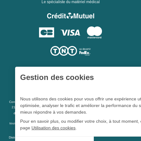
Le spécialiste du matériel médical
Gestion des cookies
Une société du
Groupe Hygie31
Nous utilisons des cookies pour vous offrir une expérience ut
L 5213-3
Conformément aux articles
du code de la santé publique et à l’arrêté du
optimisée, analyser le trafic et améliorer la performance du s
21 décembre 2012 fixant la liste des dispositifs médicaux qui peuvent faire l’objet
mieux répondre à vos demandes.
R 5213-1
d’une publicité auprès du public, et à l'article
du code de la santé
publique
Pour en savoir plus, ou modifier votre choix, à tout moment, 
tous les dispositifs médicaux présents sur ce site peuvent faire l'objet d'une publicité
page
Utilisation des cookies
.
destinée au public.
Distrimed.com est un service de la société Distrimed SAS au capital de 40 000 Euro -
Cookie Distrimed