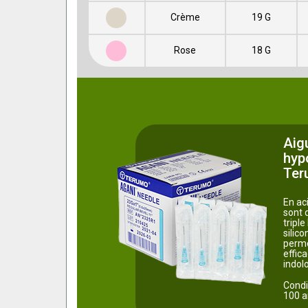
Crème
19 G
Rose
18 G
Aigu
hyp
Ter
En aci
sont 
triple
silic
perme
effic
indolo
Condi
100 ai