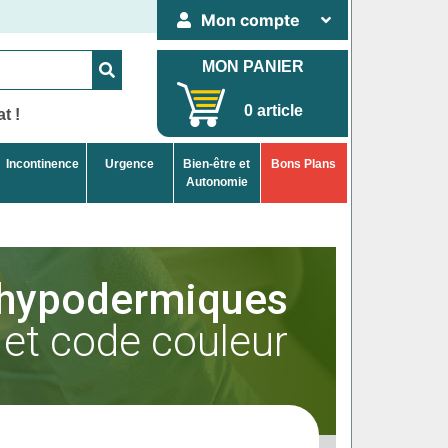
Mon compte
MON PANIER
0 article
t !
Incontinence
Urgence
Bien-être et
Bons Plans
Autonomie
s hypodermiques
et code couleur