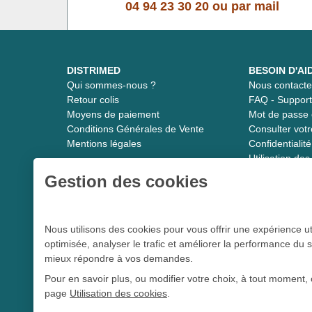
04 94 23 30 20
ou
par mail
DISTRIMED
BESOIN D'AI
Qui sommes-nous ?
Nous contacte
Retour colis
FAQ - Suppor
Moyens de paiement
Mot de passe 
Conditions Générales de Vente
Consulter vot
Mentions légales
Confidentiali
Utilisation de
Gestion des cookies
Distrimed.com 1989 - 2026
Nous utilisons des cookies pour vous offrir une expérience ut
optimisée, analyser le trafic et améliorer la performance du s
Le spécialiste du matériel médical
mieux répondre à vos demandes.
Pour en savoir plus, ou modifier votre choix, à tout moment, 
page
Utilisation des cookies
.
L 5213-3
Conformément aux articles
du code de la santé publique et à l’arrê