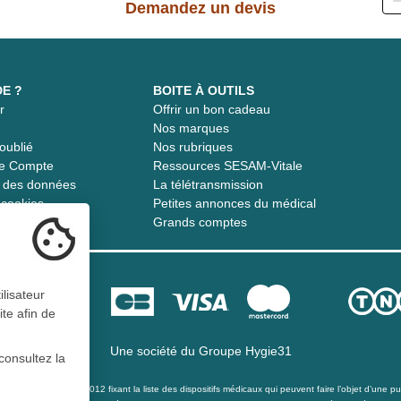
Demandez un devis
DE ?
BOITE À OUTILS
r
Offrir un bon cadeau
t
Nos marques
oublié
Nos rubriques
re Compte
Ressources SESAM-Vitale
té des données
La télétransmission
s cookies
Petites annonces du médical
Grands comptes
ilisateur
ite afin de
Une société du
Groupe Hygie31
consultez la
té du 21 décembre 2012 fixant la liste des dispositifs médicaux qui peuvent faire l’objet d’une publ