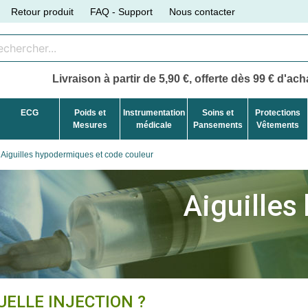
Retour produit
FAQ - Support
Nous contacter
Livraison à partir de 5,90 €, offerte dès 99 € d'acha
ECG
Poids et
Instrumentation
Soins et
Protections
Mesures
médicale
Pansements
Vêtements
Aiguilles hypodermiques et code couleur
Aiguille
UELLE INJECTION ?