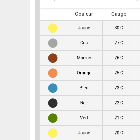
Couleur
Gauge
Jaune
30 G
Gris
27 G
Marron
26 G
Orange
25 G
Bleu
23 G
Noir
22 G
Vert
21 G
Jaune
20 G