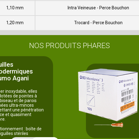
1,10 mm
Intra Veineuse - Perce Bouchon
1,20 mm
Trocard - Perce Bouchon
NOS PRODUITS PHARES
illes
odermiques
umo Agani
er inoxydable, elles
dotées de pointes à
 biseau et de parois
onées ultra-minces
ttant une pénétration
ace et quasiment
re.
tionnement : boîte de
guilles stériles