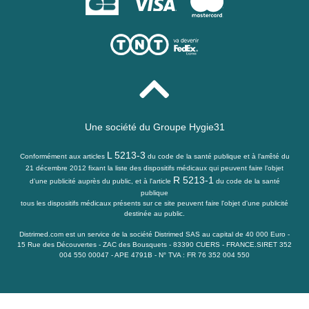
Une société du
Groupe Hygie31
L 5213-3
Conformément aux articles
du code de la santé publique et à l’arrêté du
21 décembre 2012 fixant la liste des dispositifs médicaux qui peuvent faire l’objet
R 5213-1
d’une publicité auprès du public, et à l'article
du code de la santé
publique
tous les dispositifs médicaux présents sur ce site peuvent faire l'objet d'une publicité
destinée au public.
Distrimed.com est un service de la société Distrimed SAS au capital de 40 000 Euro -
15 Rue des Découvertes - ZAC des Bousquets - 83390 CUERS - FRANCE.SIRET 352
004 550 00047 - APE 4791B - N° TVA : FR 76 352 004 550