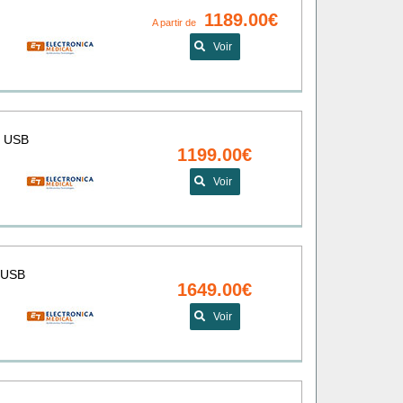
1189.00€
A partir de
Voir
é USB
1199.00€
Voir
é USB
1649.00€
Voir