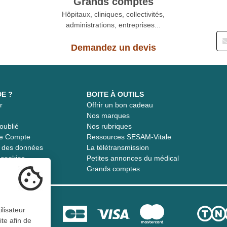
Grands comptes
Hôpitaux, cliniques, collectivités,
administrations, entreprises...
Demandez un devis
DE ?
BOITE À OUTILS
r
Offrir un bon cadeau
t
Nos marques
oublié
Nos rubriques
re Compte
Ressources SESAM-Vitale
té des données
La télétransmission
s cookies
Petites annonces du médical
Grands comptes
ilisateur
ite afin de