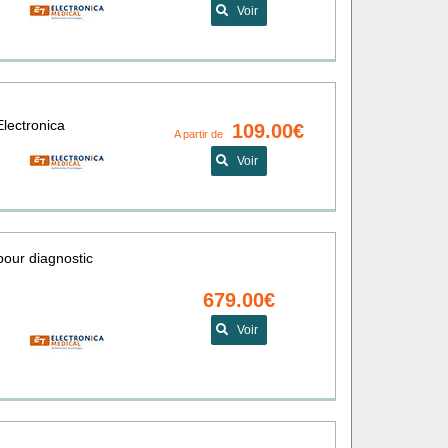
Voir
lectronica
109.00€
A partir de
Voir
pour diagnostic
679.00€
Voir