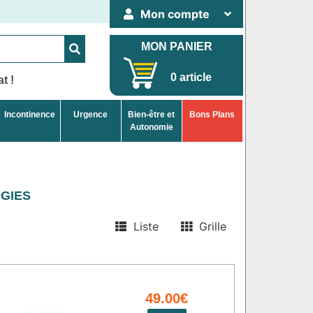
Mon compte
MON PANIER
0 article
t !
Incontinence
Urgence
Bien-être et
Bons Plans
Autonomie
GIES
Liste
Grille
49.00€