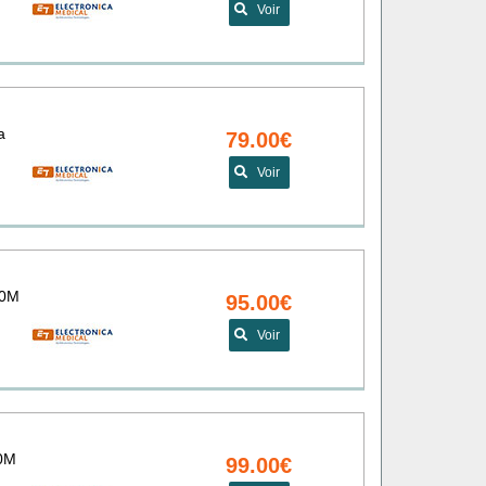
Voir
a
79.00€
Voir
00M
95.00€
Voir
20M
99.00€