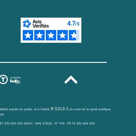
R 5213-1
icité auprès du public, et à l'article
du code de la santé publique
lic.
IRET 352 004 550 00047 - APE 4791B - N° TVA : FR 76 352 004 550