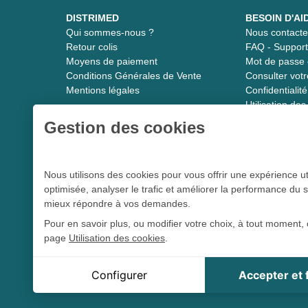
DISTRIMED
BESOIN D'AI
Qui sommes-nous ?
Nous contacte
Retour colis
FAQ - Suppor
Moyens de paiement
Mot de passe 
Conditions Générales de Vente
Consulter vot
Mentions légales
Confidentiali
Utilisation de
Gestion des cookies
Distrimed.com 1989 - 2026
Nous utilisons des cookies pour vous offrir une expérience ut
optimisée, analyser le trafic et améliorer la performance du s
Le spécialiste du matériel médical
mieux répondre à vos demandes.
Pour en savoir plus, ou modifier votre choix, à tout moment, 
page
Utilisation des cookies
.
L 5213-3
Conformément aux articles
du code de la santé publique et à l’arrê
tou
Cookie Distrimed
Configurer
Accepter et
Cookie de session, indispensable à la navigation sur le s
Distrimed.com est un service de la société Distrimed SAS au ca
Google reCaptcha