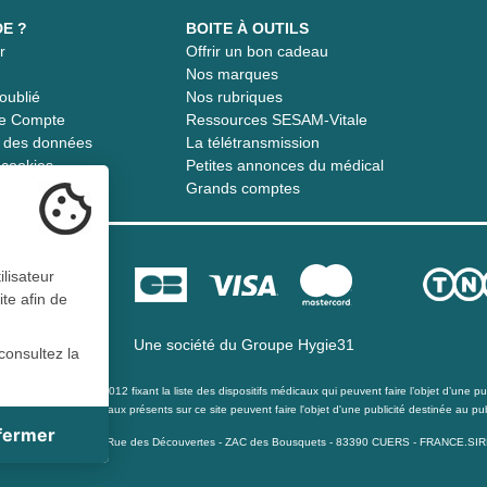
DE ?
BOITE À OUTILS
r
Offrir un bon cadeau
t
Nos marques
oublié
Nos rubriques
re Compte
Ressources SESAM-Vitale
té des données
La télétransmission
s cookies
Petites annonces du médical
Grands comptes
ilisateur
ite afin de
Une société du
Groupe Hygie31
consultez la
té du 21 décembre 2012 fixant la liste des dispositifs médicaux qui peuvent faire l’objet d’une publ
s les dispositifs médicaux présents sur ce site peuvent faire l'objet d'une publicité destinée au pub
 fermer
ite
pital de 40 000 Euro - 15 Rue des Découvertes - ZAC des Bousquets - 83390 CUERS - FRANCE.S