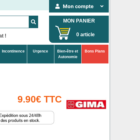
Mon compte
MON PANIER
0 article
t !
Incontinence
Urgence
Bien-être et
Bons Plans
Autonomie
9.90€ TTC