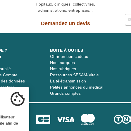
Hôpitaux, cliniques, collectivités,
administrations, entreprises...
Demandez un devis
DE ?
BOITE À OUTILS
r
Offrir un bon cadeau
t
Nos marques
oublié
Nos rubriques
re Compte
Ressources SESAM-Vitale
té des données
La télétransmission
s cookies
Petites annonces du médical
Grands comptes
ilisateur
ite afin de