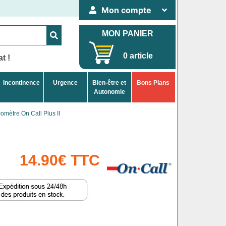
Mon compte
MON PANIER
0 article
t !
Incontinence
Urgence
Bien-être et
Bons Plans
Autonomie
omètre On Call Plus II
14.90€ TTC