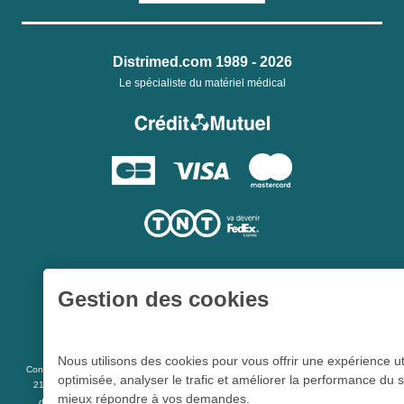
Distrimed.com 1989 - 2026
Le spécialiste du matériel médical
Gestion des cookies
Une société du
Groupe Hygie31
Nous utilisons des cookies pour vous offrir une expérience ut
L 5213-3
Conformément aux articles
du code de la santé publique et à l’arrêté du
optimisée, analyser le trafic et améliorer la performance du s
21 décembre 2012 fixant la liste des dispositifs médicaux qui peuvent faire l’objet
mieux répondre à vos demandes.
R 5213-1
d’une publicité auprès du public, et à l'article
du code de la santé