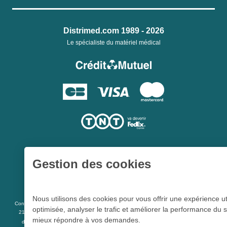
Distrimed.com 1989 - 2026
Le spécialiste du matériel médical
Gestion des cookies
Une société du
Groupe Hygie31
Nous utilisons des cookies pour vous offrir une expérience ut
L 5213-3
Conformément aux articles
du code de la santé publique et à l’arrêté du
optimisée, analyser le trafic et améliorer la performance du s
21 décembre 2012 fixant la liste des dispositifs médicaux qui peuvent faire l’objet
mieux répondre à vos demandes.
R 5213-1
d’une publicité auprès du public, et à l'article
du code de la santé