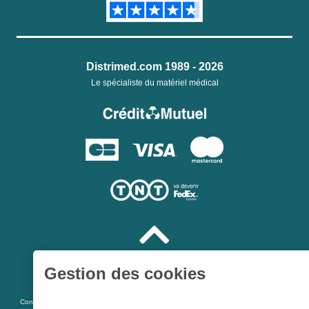
Distrimed.com 1989 - 2026
Le spécialiste du matériel médical
Gestion des cookies
Une société du
Groupe Hygie31
L 5213-3
Conformément aux articles
du code de la santé publique et à l’arrêté du