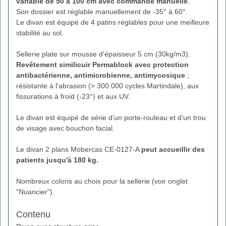
variable de 50 à 100 cm avec commande manuelle
.
Son dossier est réglable manuellement de -35° à 60°.
Le divan est équipé de 4 patins réglables pour une meilleure
stabilité au sol.
Sellerie plate sur mousse d'épaisseur 5 cm (30kg/m3).
Revêtement similicuir Permablock avec protection
antibactérienne, antimicrobienne, antimycosique
;
résistante à l'abrasion (> 300.000 cycles Martindale), aux
fissurations à froid (-23°) et aux UV.
Le divan est équipé de série d’un porte-rouleau et d’un trou
de visage avec bouchon facial.
Le divan 2 plans Mobercas CE-0127-A
peut accueillir des
patients jusqu'à 180 kg.
Nombreux coloris au choix pour la sellerie (voir onglet
"Nuancier").
Contenu