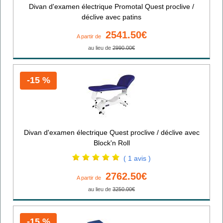
Divan d'examen électrique Promotal Quest proclive /
déclive avec patins
2541.50€
A partir de
au lieu de
2990.00€
-15 %
Divan d'examen électrique Quest proclive / déclive avec
Block'n Roll
( 1 avis )
2762.50€
A partir de
au lieu de
3250.00€
-15 %