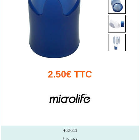
2.50€ TTC
462611
À l'unité