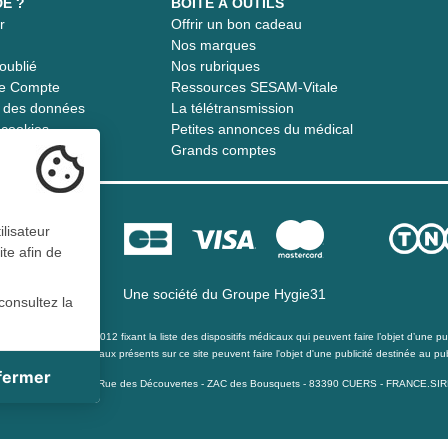
DE ?
BOITE À OUTILS
r
Offrir un bon cadeau
t
Nos marques
oublié
Nos rubriques
re Compte
Ressources SESAM-Vitale
té des données
La télétransmission
s cookies
Petites annonces du médical
Grands comptes
ilisateur
ite afin de
Une société du
Groupe Hygie31
consultez la
té du 21 décembre 2012 fixant la liste des dispositifs médicaux qui peuvent faire l’objet d’une publ
s les dispositifs médicaux présents sur ce site peuvent faire l'objet d'une publicité destinée au pub
 fermer
ite
pital de 40 000 Euro - 15 Rue des Découvertes - ZAC des Bousquets - 83390 CUERS - FRANCE.S
atives