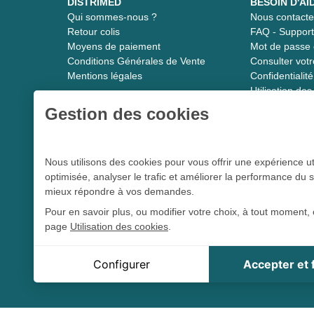
DISTRIMED
BESOIN D'AI
Qui sommes-nous ?
Nous contacte
Retour colis
FAQ - Suppor
Moyens de paiement
Mot de passe 
Conditions Générales de Vente
Consulter vot
Mentions légales
Confidentiali
Utilisation de
Gestion des cookies
Distrimed.com 1989 - 2026
Nous utilisons des cookies pour vous offrir une expérience ut
optimisée, analyser le trafic et améliorer la performance du s
Le spécialiste du matériel médical
mieux répondre à vos demandes.
Pour en savoir plus, ou modifier votre choix, à tout moment, 
page
Utilisation des cookies
.
L 5213-3
Conformément aux articles
du code de la santé publique et à l’arrê
tou
Cookie Distrimed
Configurer
Accepter et
Cookie de session, indispensable à la navigation sur le s
Distrimed.com est un service de la société Distrimed SAS au ca
Google reCaptcha
Captcha présenté en cas d'un trop grand nombre de tent
d'identification infuctueuses