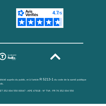
R 5213-1
icité auprès du public, et à l'article
du code de la santé publique
lic.
IRET 352 004 550 00047 - APE 4791B - N° TVA : FR 76 352 004 550