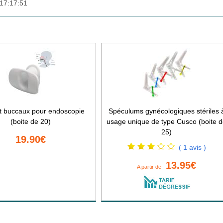
17:17:51
 buccaux pour endoscopie
Spéculums gynécologiques stériles 
(boite de 20)
usage unique de type Cusco (boite 
25)
19.90€
( 1 avis )
13.95€
A partir de