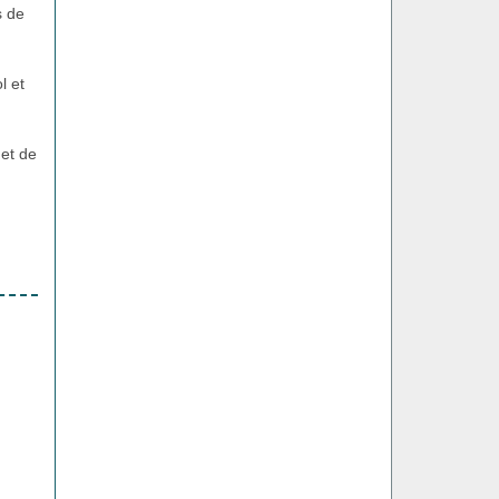
s de
l et
 et de