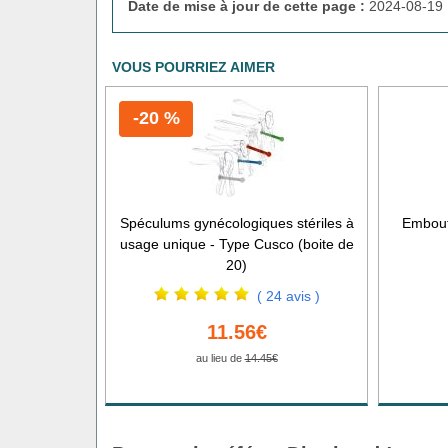
Date de mise à jour de cette page :
2024-08-19 
VOUS POURRIEZ AIMER
-20 %
Spéculums gynécologiques stériles à
Embout
usage unique - Type Cusco (boite de
20)
( 24 avis )
11.56€
au lieu de
14.45€