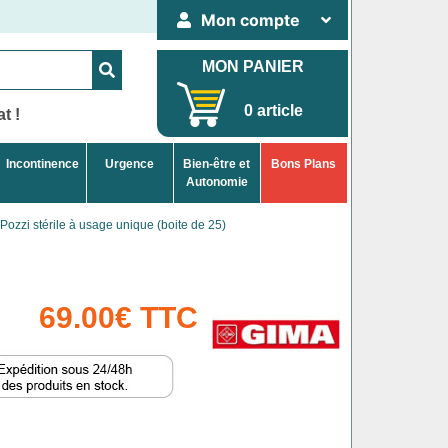
Mon compte
MON PANIER
0 article
t !
Incontinence
Urgence
Bien-être et
Bons Plans
Autonomie
Pozzi stérile à usage unique (boite de 25)
69.00€ TTC