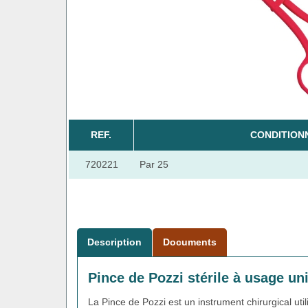
REF.
CONDITION
720221
Par 25
Description
Documents
Pince de Pozzi stérile à usage u
La Pince de Pozzi est un instrument chirurgical uti