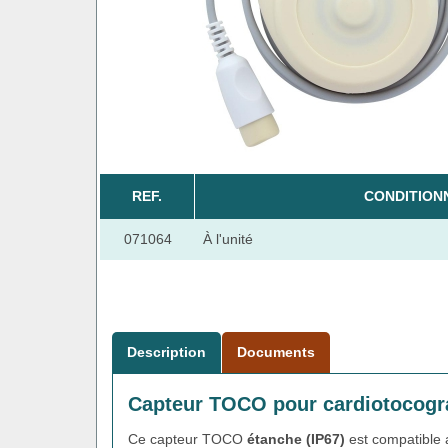
REF.
CONDITION
071064
À l'unité
Description
Documents
Capteur TOCO pour cardiotocog
Ce capteur TOCO
étanche (IP67)
est compatible 