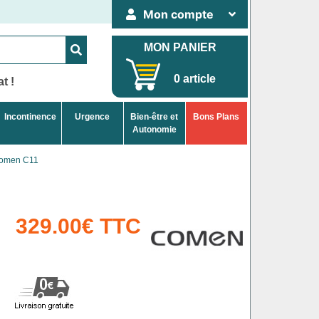
Mon compte
MON PANIER
0 article
t !
Incontinence
Urgence
Bien-être et
Bons Plans
Autonomie
Comen C11
329.00€ TTC