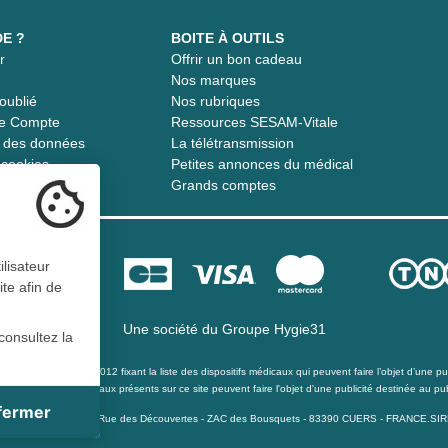
DE ?
BOITE À OUTILS
r
Offrir un bon cadeau
t
Nos marques
oublié
Nos rubriques
re Compte
Ressources SESAM-Vitale
té des données
La télétransmission
s cookies
Petites annonces du médical
Grands comptes
ilisateur
ite afin de
Une société du
Groupe Hygie31
consultez la
té du 21 décembre 2012 fixant la liste des dispositifs médicaux qui peuvent faire l’objet d’une publ
s les dispositifs médicaux présents sur ce site peuvent faire l'objet d'une publicité destinée au pub
 fermer
ite
pital de 40 000 Euro - 15 Rue des Découvertes - ZAC des Bousquets - 83390 CUERS - FRANCE.S