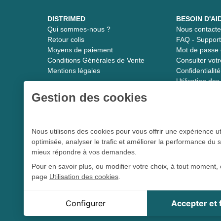
DISTRIMED
BESOIN D'AI
Qui sommes-nous ?
Nous contacte
Retour colis
FAQ - Suppor
Moyens de paiement
Mot de passe 
Conditions Générales de Vente
Consulter vot
Mentions légales
Confidentiali
Utilisation de
Gestion des cookies
Distrimed.com 1989 - 2026
Nous utilisons des cookies pour vous offrir une expérience ut
optimisée, analyser le trafic et améliorer la performance du s
Le spécialiste du matériel médical
mieux répondre à vos demandes.
Pour en savoir plus, ou modifier votre choix, à tout moment, 
page
Utilisation des cookies
.
L 5213-3
Conformément aux articles
du code de la santé publique et à l’arrê
tou
Cookie Distrimed
Configurer
Accepter et
Cookie de session, indispensable à la navigation sur le s
Distrimed.com est un service de la société Distrimed SAS au ca
Google reCaptcha