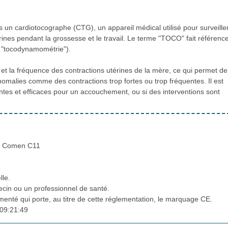
n cardiotocographe (CTG), un appareil médical utilisé pour surveiller
rines pendant la grossesse et le travail. Le terme "TOCO" fait référenc
t "tocodynamométrie").
et la fréquence des contractions utérines de la mère, ce qui permet de
nomalies comme des contractions trop fortes ou trop fréquentes. Il est
santes et efficaces pour un accouchement, ou si des interventions sont
e Comen C11
lle.
cin ou un professionnel de santé.
ementé qui porte, au titre de cette réglementation, le marquage CE.
09:21:49