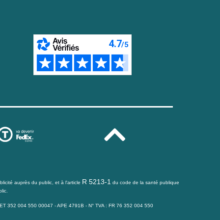
R 5213-1
icité auprès du public, et à l'article
du code de la santé publique
lic.
IRET 352 004 550 00047 - APE 4791B - N° TVA : FR 76 352 004 550