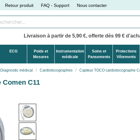
Retour produit
FAQ - Support
Nous contacter
Livraison à partir de 5,90 €, offerte dès 99 € d'acha
ECG
Poids et
Instrumentation
Soins et
Protections
Mesures
médicale
Pansements
Vêtements
Diagnostic médical
Cardiotocographes
Capteur TOCO cardiotocographe 
e Comen C11