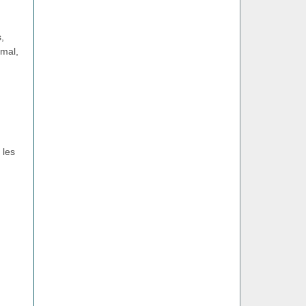
,
imal,
 les