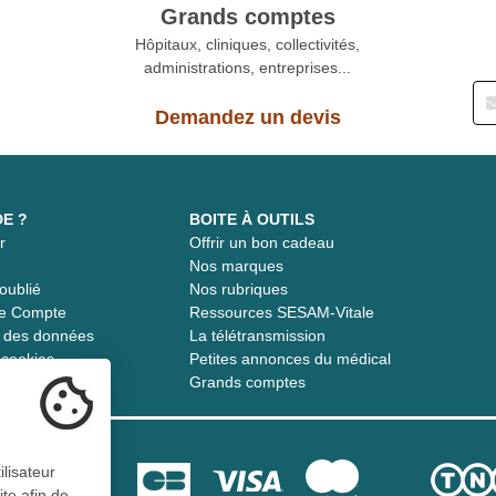
Grands comptes
Hôpitaux, cliniques, collectivités,
administrations, entreprises...
Demandez un devis
DE ?
BOITE À OUTILS
r
Offrir un bon cadeau
t
Nos marques
oublié
Nos rubriques
re Compte
Ressources SESAM-Vitale
té des données
La télétransmission
s cookies
Petites annonces du médical
Grands comptes
ilisateur
ite afin de