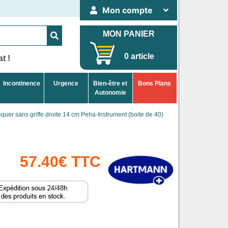
Mon compte
MON PANIER
0 article
t !
Incontinence
Urgence
Bien-être et
Bons Plans
Autonomie
quer sans griffe droite 14 cm Peha-Instrument (boite de 40)
57.40€ TTC