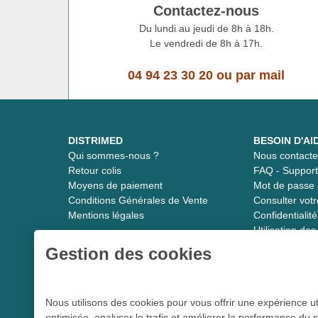
Contactez-nous
Du lundi au jeudi de 8h à 18h.
Le vendredi de 8h à 17h.
04 94 23 30 20
ou
par mail
DISTRIMED
BESOIN D'AI
Qui sommes-nous ?
Nous contacte
Retour colis
FAQ - Suppor
Moyens de paiement
Mot de passe 
Conditions Générales de Vente
Consulter vot
Mentions légales
Confidentiali
Utilisation de
Gestion des cookies
Distrimed.com 1989 - 2026
Nous utilisons des cookies pour vous offrir une expérience ut
optimisée, analyser le trafic et améliorer la performance du s
Le spécialiste du matériel médical