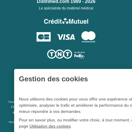
Distrimed.com 1989 - 2026
Le spécialiste du matériel médical
Gestion des cookies
Une société du
Groupe Hygie31
Nous utilisons des cookies pour vous offrir une expérience ut
L 5213-3
Conformément aux articles
du code de la santé publique et à l’arrêté du
optimisée, analyser le trafic et améliorer la performance du s
21 décembre 2012 fixant la liste des dispositifs médicaux qui peuvent faire l’objet
mieux répondre à vos demandes.
R 5213-1
d’une publicité auprès du public, et à l'article
du code de la santé
publique
Pour en savoir plus, ou modifier votre choix, à tout moment, 
tous les dispositifs médicaux présents sur ce site peuvent faire l'objet d'une publicité
page
Utilisation des cookies
.
destinée au public.