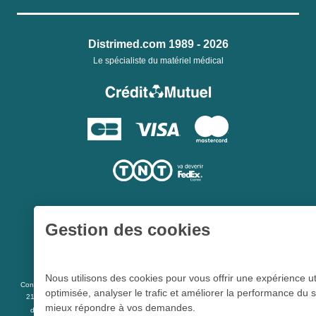
Distrimed.com 1989 - 2026
Le spécialiste du matériel médical
Gestion des cookies
Une société du
Groupe Hygie31
Nous utilisons des cookies pour vous offrir une expérience ut
L 5213-3
Conformément aux articles
du code de la santé publique et à l’arrêté du
optimisée, analyser le trafic et améliorer la performance du s
21 décembre 2012 fixant la liste des dispositifs médicaux qui peuvent faire l’objet
mieux répondre à vos demandes.
R 5213-1
d’une publicité auprès du public, et à l'article
du code de la santé