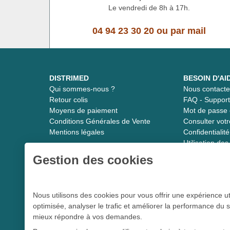
Le vendredi de 8h à 17h.
04 94 23 30 20
ou
par mail
DISTRIMED
BESOIN D'AI
Qui sommes-nous ?
Nous contacte
Retour colis
FAQ - Suppor
Moyens de paiement
Mot de passe 
Conditions Générales de Vente
Consulter vot
Mentions légales
Confidentiali
Utilisation de
Gestion des cookies
Distrimed.com 1989 - 2026
Nous utilisons des cookies pour vous offrir une expérience ut
optimisée, analyser le trafic et améliorer la performance du s
Le spécialiste du matériel médical
mieux répondre à vos demandes.