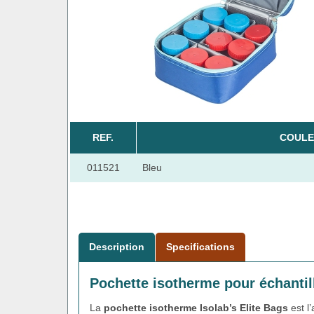
REF.
COULE
011521
Bleu
Description
Specifications
Pochette isotherme pour échantil
La
pochette isotherme Isolab’s Elite Bags
est l