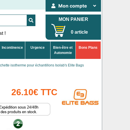
Mon compte
MON PANIER
0 article
t !
Incontinence
Urgence
Bien-être et
Bons Plans
Autonomie
chette isotherme pour échantillons Isolab's Elite Bags
26.10€ TTC