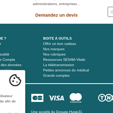
administrations, entreprises...
Demandez un devis
DE ?
BOITE À OUTILS
r
Offrir un bon cadeau
t
Nos marques
oublié
Nos rubriques
re Compte
Ressources SESAM-Vitale
té des données
La télétransmission
s cookies
Petites annonces du médical
Grands comptes
ilisateur
ite afin de
Une société du
Groupe Hygie31