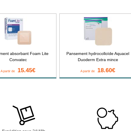
ment absorbant Foam Lite
Pansement hydrocolloïde Aquacel
Convatec
Duoderm Extra mince
15.45€
18.60€
A partir de
A partir de
Expédition sous 24/48h