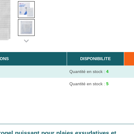
IONS
DISPONIBILITE
Quantité en stock :
4
Quantité en stock :
5
gel puissant pour plaies exsudatives et