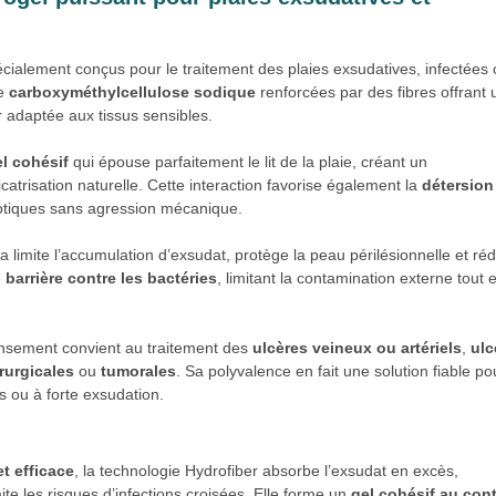
cialement conçus pour le traitement des plaies exsudatives, infectées
de
carboxyméthylcellulose sodique
renforcées par des fibres offrant 
 adaptée aux tissus sensibles.
l cohésif
qui épouse parfaitement le lit de la plaie, créant un
atrisation naturelle. Cette interaction favorise également la
détersion
écrotiques sans agression mécanique.
limite l’accumulation d’exsudat, protège la peau périlésionnelle et réd
e
barrière contre les bactéries
, limitant la contamination externe tout 
sement convient au traitement des
ulcères veineux ou artériels
,
ulc
rurgicales
ou
tumorales
. Sa polyvalence en fait une solution fiable po
s ou à forte exsudation.
et efficace
, la technologie Hydrofiber absorbe l’exsudat en excès,
mite les risques d’infections croisées. Elle forme un
gel cohésif au con