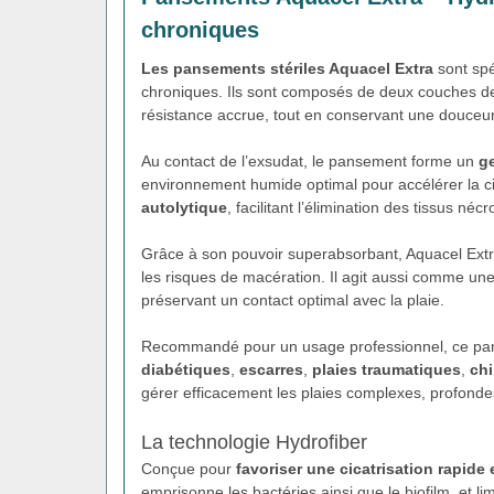
chroniques
Les pansements stériles Aquacel Extra
sont spé
chroniques. Ils sont composés de deux couches 
résistance accrue, tout en conservant une douceur
Au contact de l’exsudat, le pansement forme un
ge
environnement humide optimal pour accélérer la cic
autolytique
, facilitant l’élimination des tissus n
Grâce à son pouvoir superabsorbant, Aquacel Extra 
les risques de macération. Il agit aussi comme un
préservant un contact optimal avec la plaie.
Recommandé pour un usage professionnel, ce pan
diabétiques
,
escarres
,
plaies traumatiques
,
chi
gérer efficacement les plaies complexes, profonde
La technologie Hydrofiber
Conçue pour
favoriser une cicatrisation rapide 
emprisonne les bactéries ainsi que le biofilm, et li