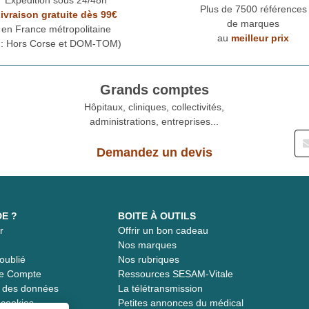
Plus de 7500 références
ivraison gratuite dès 99€
de marques
en France métropolitaine
au
meilleur prix
* : Hors Corse et DOM-TOM)
Grands comptes
Hôpitaux, cliniques, collectivités,
administrations, entreprises...
Demandez un devis
DE ?
BOITE À OUTILS
r
Offrir un bon cadeau
t
Nos marques
oublié
Nos rubriques
re Compte
Ressources SESAM-Vitale
té des données
La télétransmission
s cookies
Petites annonces du médical