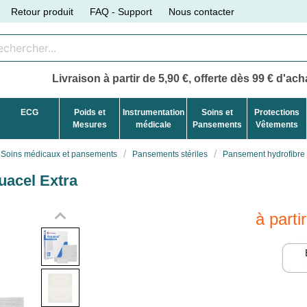
Retour produit
FAQ - Support
Nous contacter
Livraison à partir de 5,90 €, offerte dès 99 € d'acha
ECG
Poids et
Instrumentation
Soins et
Protections
Mesures
médicale
Pansements
Vêtements
Soins médicaux et pansements
Pansements stériles
Pansement hydrofibre s
uacel Extra
à parti