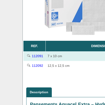
REF.
DIMENS
112091
7 x 10 cm
112092
12,5 x 12,5 cm
Description
Pansements Aquacel Extra – Hydro