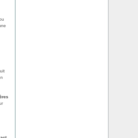
 ou
une
uit
en
ères
ur
tact