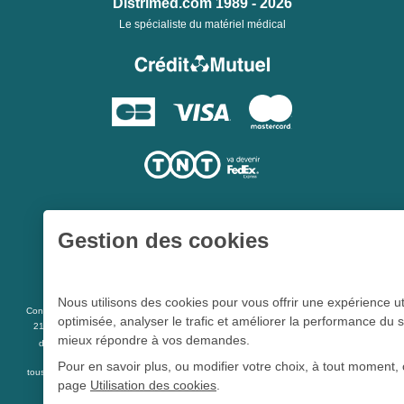
Distrimed.com 1989 - 2026
Le spécialiste du matériel médical
Gestion des cookies
Une société du
Groupe Hygie31
Nous utilisons des cookies pour vous offrir une expérience ut
L 5213-3
Conformément aux articles
du code de la santé publique et à l’arrêté du
optimisée, analyser le trafic et améliorer la performance du s
21 décembre 2012 fixant la liste des dispositifs médicaux qui peuvent faire l’objet
mieux répondre à vos demandes.
R 5213-1
d’une publicité auprès du public, et à l'article
du code de la santé
publique
Pour en savoir plus, ou modifier votre choix, à tout moment, 
tous les dispositifs médicaux présents sur ce site peuvent faire l'objet d'une publicité
page
Utilisation des cookies
.
destinée au public.