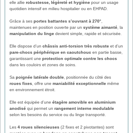
elle allie
robustesse, légèreté et hygiène
pour un usage
quotidien intensif en milieu hospitalier ou en EHPAD.
Grâce à ses
portes battantes s’ouvrant à 270°
,
maintenues en position ouverte par un
système aimanté
, la
manipulation du linge
devient simple, rapide et sécurisée.
Elle dispose d’un
châssis anti-torsion très robuste
et d’un
pare-chocs périphérique en caoutchouc
en partie basse,
garantissant une
protection optimale contre les chocs
dans les couloirs et zones de soins.
Sa
poignée latérale double
, positionnée du côté des
roues fixes
, offre une
maniabilité exceptionnelle
même
en environnement étroit.
Elle est équipée d’une
étagère amovible en aluminium
anodisé
qui permet un
rangement interne modulable
selon les besoins du service ou du linge transporté.
Les
4 roues silencieuses
(2 fixes et 2 pivotantes) sont