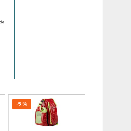
nde
-5 %