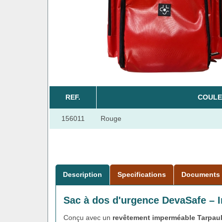
REF.
COULE
156011
Rouge
Description
Specifications
Documents
Sac à dos d'urgence DevaSafe – I
Conçu avec un
revêtement imperméable Tarpau