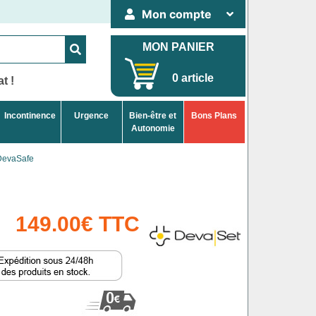
Mon compte
MON PANIER
0 article
t !
Incontinence
Urgence
Bien-être et
Bons Plans
Autonomie
DevaSafe
149.00€ TTC