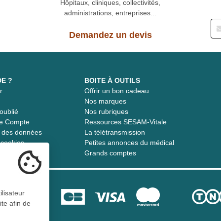
Hôpitaux, cliniques, collectivités,
administrations, entreprises...
Demandez un devis
DE ?
BOITE À OUTILS
r
Offrir un bon cadeau
t
Nos marques
oublié
Nos rubriques
re Compte
Ressources SESAM-Vitale
té des données
La télétransmission
s cookies
Petites annonces du médical
Grands comptes
ilisateur
ite afin de