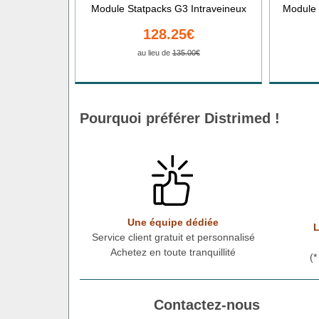
Module Statpacks G3 Intraveineux
Module 
128.25€
au lieu de
135.00€
Pourquoi préférer Distrimed !
Une équipe dédiée
L
Service client gratuit et personnalisé
Achetez en toute tranquillité
(
Contactez-nous