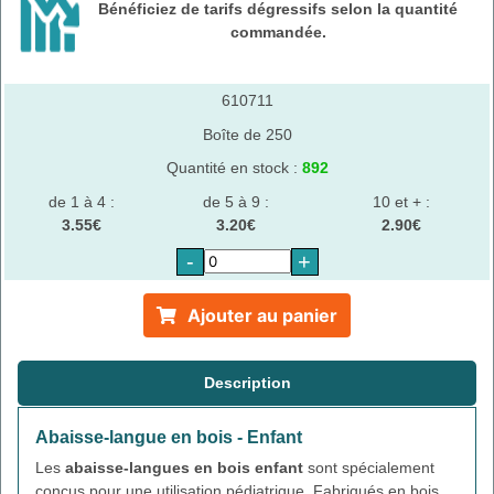
Bénéficiez de tarifs dégressifs selon la quantité
commandée.
610711
Boîte de 250
Quantité en stock :
892
de 1 à 4 :
de 5 à 9 :
10 et + :
3.55€
3.20€
2.90€
-
+
Ajouter au panier
Description
Abaisse-langue en bois - Enfant
Les
abaisse-langues en bois enfant
sont spécialement
conçus pour une utilisation pédiatrique. Fabriqués en bois