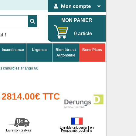
Mon compte
MON PANIER
0 article
t !
Incontinence
Urgence
Bien-être et
Bons Plans
Autonomie
s chirurgies Triango 60
2814.00€ TTC
e