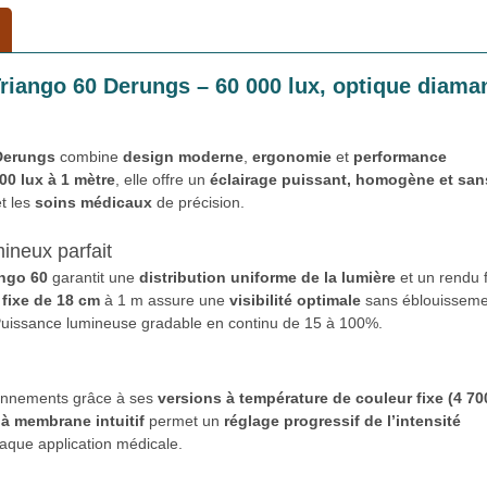
Triango 60 Derungs – 60 000 lux, optique diama
 Derungs
combine
design moderne
,
ergonomie
et
performance
00 lux à 1 mètre
, elle offre un
éclairage puissant, homogène et san
t les
soins médicaux
de précision.
ineux parfait
ango 60
garantit une
distribution uniforme de la lumière
et un rendu f
fixe de 18 cm
à 1 m assure une
visibilité optimale
sans éblouisseme
Puissance lumineuse gradable en continu de 15 à 100%.
ronnements grâce à ses
versions à température de couleur fixe (4 70
 à membrane intuitif
permet un
réglage progressif de l’intensité
haque application médicale.