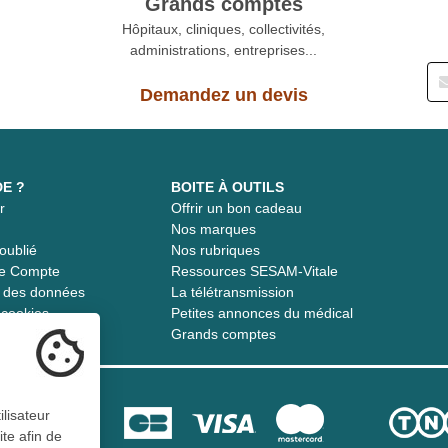
Grands comptes
Hôpitaux, cliniques, collectivités,
administrations, entreprises...
Demandez un devis
DE ?
BOITE À OUTILS
r
Offrir un bon cadeau
t
Nos marques
oublié
Nos rubriques
re Compte
Ressources SESAM-Vitale
té des données
La télétransmission
s cookies
Petites annonces du médical
Grands comptes
ilisateur
ite afin de