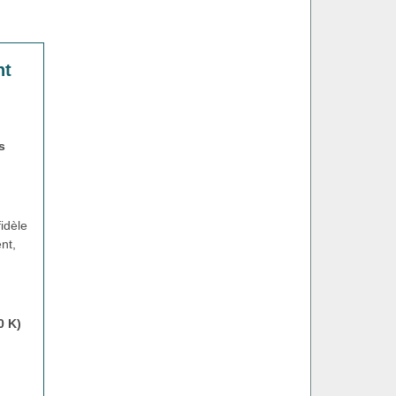
nt
s
idèle
nt,
0 K)