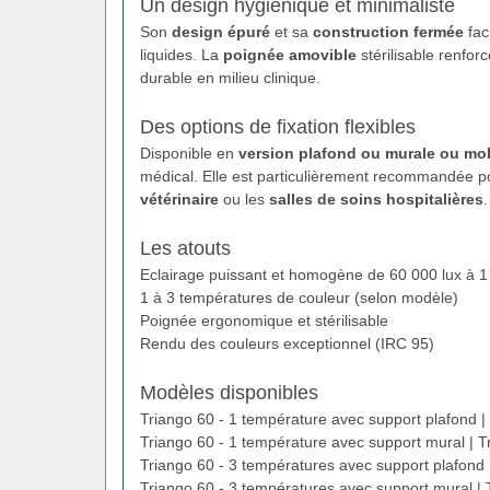
Un design hygiénique et minimaliste
Son
design épuré
et sa
construction fermée
faci
liquides. La
poignée amovible
stérilisable renforc
durable en milieu clinique.
Des options de fixation flexibles
Disponible en
version plafond ou murale ou mo
médical. Elle est particulièrement recommandée p
vétérinaire
ou les
salles de soins hospitalières
.
Les atouts
Eclairage puissant et homogène de 60 000 lux à 1
1 à 3 températures de couleur (selon modèle)
Poignée ergonomique et stérilisable
Rendu des couleurs exceptionnel (IRC 95)
Modèles disponibles
Triango 60 - 1 température avec support plafond 
Triango 60 - 1 température avec support mural |
Triango 60 - 3 températures avec support plafond
Triango 60 - 3 températures avec support mural 