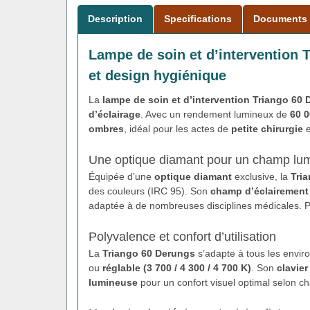
Description
Specifications
Documents
Lampe de soin et d’intervention 
et design hygiénique
La
lampe de soin et d’intervention Triango 60
d’éclairage
. Avec un rendement lumineux de
60 0
ombres
, idéal pour les actes de
petite chirurgie
e
Une optique diamant pour un champ lum
Équipée d’une
optique diamant
exclusive, la
Tri
des couleurs (IRC 95). Son
champ d’éclairement 
adaptée à de nombreuses disciplines médicales. 
Polyvalence et confort d’utilisation
La
Triango 60 Derungs
s’adapte à tous les envi
ou
réglable (3 700 / 4 300 / 4 700 K)
. Son
clavier
lumineuse
pour un confort visuel optimal selon c