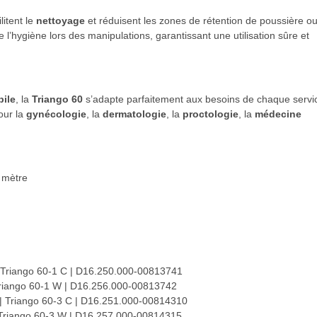
litent le
nettoyage
et réduisent les zones de rétention de poussière o
e l’hygiène lors des manipulations, garantissant une utilisation sûre et
bile
, la
Triango 60
s’adapte parfaitement aux besoins de chaque servi
our la
gynécologie
, la
dermatologie
, la
proctologie
, la
médecine
 mètre
| Triango 60-1 C | D16.250.000-00813741
 Triango 60-1 W | D16.256.000-00813742
 | Triango 60-3 C | D16.251.000-00814310
| Triango 60-3 W | D16.257.000-00814315