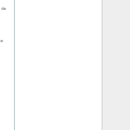
u de
ce