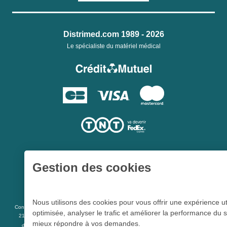
Distrimed.com 1989 - 2026
Le spécialiste du matériel médical
Gestion des cookies
Une société du
Groupe Hygie31
Nous utilisons des cookies pour vous offrir une expérience ut
L 5213-3
Conformément aux articles
du code de la santé publique et à l’arrêté du
optimisée, analyser le trafic et améliorer la performance du s
21 décembre 2012 fixant la liste des dispositifs médicaux qui peuvent faire l’objet
mieux répondre à vos demandes.
R 5213-1
d’une publicité auprès du public, et à l'article
du code de la santé