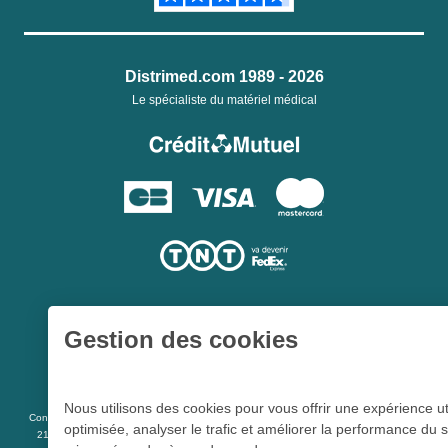
Distrimed.com 1989 - 2026
Le spécialiste du matériel médical
Gestion des cookies
Une société du
Groupe Hygie31
Nous utilisons des cookies pour vous offrir une expérience ut
L 5213-3
Conformément aux articles
du code de la santé publique et à l’arrêté du
optimisée, analyser le trafic et améliorer la performance du s
21 décembre 2012 fixant la liste des dispositifs médicaux qui peuvent faire l’objet