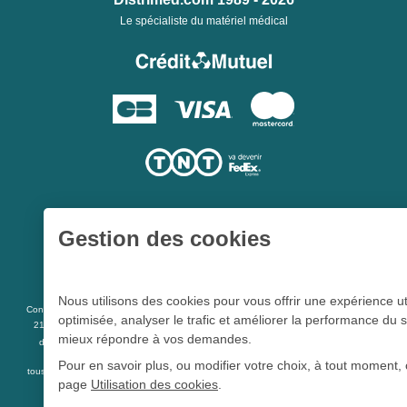
Le spécialiste du matériel médical
Gestion des cookies
Une société du
Groupe Hygie31
Nous utilisons des cookies pour vous offrir une expérience ut
L 5213-3
Conformément aux articles
du code de la santé publique et à l’arrêté du
optimisée, analyser le trafic et améliorer la performance du s
21 décembre 2012 fixant la liste des dispositifs médicaux qui peuvent faire l’objet
mieux répondre à vos demandes.
R 5213-1
d’une publicité auprès du public, et à l'article
du code de la santé
publique
Pour en savoir plus, ou modifier votre choix, à tout moment, 
tous les dispositifs médicaux présents sur ce site peuvent faire l'objet d'une publicité
page
Utilisation des cookies
.
destinée au public.