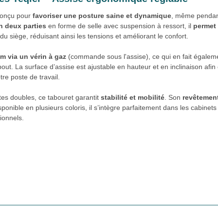
 conçu pour
favoriser une posture saine et dynamique
, même pendan
n deux parties
en forme de selle avec suspension à ressort, il
permet
u siège, réduisant ainsi les tensions et améliorant le confort.
m via un vérin à gaz
(commande sous l'assise), ce qui en fait égalem
bout. La surface d’assise est ajustable en hauteur et en inclinaison afin
re poste de travail.
es doubles, ce tabouret garantit
stabilité et mobilité
. Son
revêtemen
sponible en plusieurs coloris, il s’intègre parfaitement dans les cabinets
ionnels.