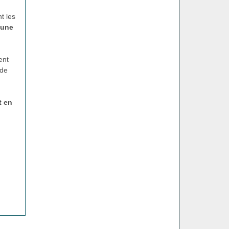
t les
 une
ent
 de
t en