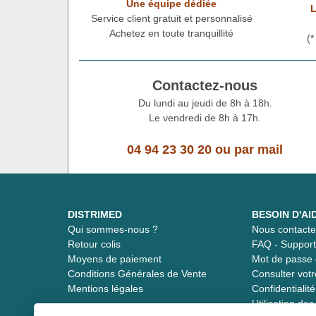
Une équipe dédiée
L
Service client gratuit et personnalisé
Achetez en toute tranquillité
(
Contactez-nous
Du lundi au jeudi de 8h à 18h.
Le vendredi de 8h à 17h.
04 94 23 30 20
ou
par mail
DISTRIMED
BESOIN D'AI
Qui sommes-nous ?
Nous contacte
Retour colis
FAQ - Suppor
Moyens de paiement
Mot de passe 
Conditions Générales de Vente
Consulter vot
Mentions légales
Confidentiali
Utilisation de