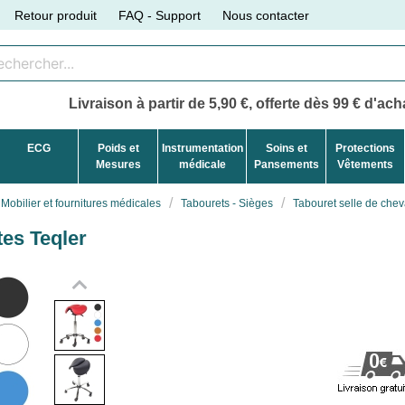
Retour produit
FAQ - Support
Nous contacter
Livraison à partir de 5,90 €, offerte dès 99 € d'acha
ECG
Poids et
Instrumentation
Soins et
Protections
Mesures
médicale
Pansements
Vêtements
Mobilier et fournitures médicales
Tabourets - Sièges
Tabouret selle de cheva
tes Teqler