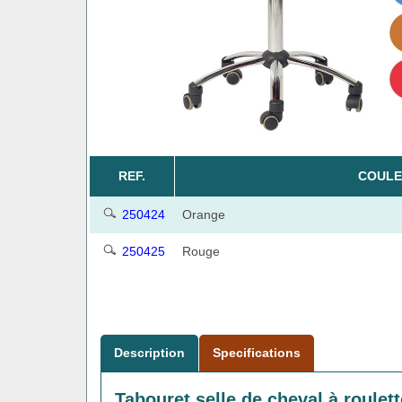
REF.
COULE
250424
Orange
250425
Rouge
Description
Specifications
Tabouret selle de cheval à roulet