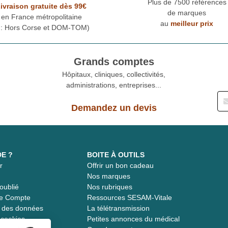
Plus de 7500 références
ivraison gratuite dès 99€
de marques
en France métropolitaine
au
meilleur prix
* : Hors Corse et DOM-TOM)
Grands comptes
Hôpitaux, cliniques, collectivités,
administrations, entreprises...
Demandez un devis
DE ?
BOITE À OUTILS
r
Offrir un bon cadeau
t
Nos marques
oublié
Nos rubriques
re Compte
Ressources SESAM-Vitale
té des données
La télétransmission
s cookies
Petites annonces du médical