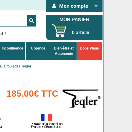
Mon compte
MON PANIER
0 article
t !
Incontinence
Urgence
Bien-être et
Bons Plans
Autonomie
l à roulettes Teqler
185.00€ TTC