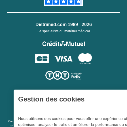
Distrimed.com 1989 - 2026
Le spécialiste du matériel médical
Gestion des cookies
Une société du
Groupe Hygie31
Nous utilisons des cookies pour vous offrir une expérience ut
L 5213-3
Conformément aux articles
du code de la santé publique et à l’arrêté du
optimisée, analyser le trafic et améliorer la performance du s
21 décembre 2012 fixant la liste des dispositifs médicaux qui peuvent faire l’objet