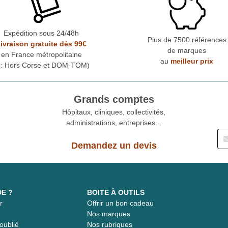
Expédition sous 24/48h
Plus de 7500 références
ivraison gratuite dès 99€
de marques
en France métropolitaine
au
meilleur prix
* : Hors Corse et DOM-TOM)
Grands comptes
Hôpitaux, cliniques, collectivités,
administrations, entreprises...
Demandez un devis
DE ?
BOITE À OUTILS
r
Offrir un bon cadeau
t
Nos marques
oublié
Nos rubriques