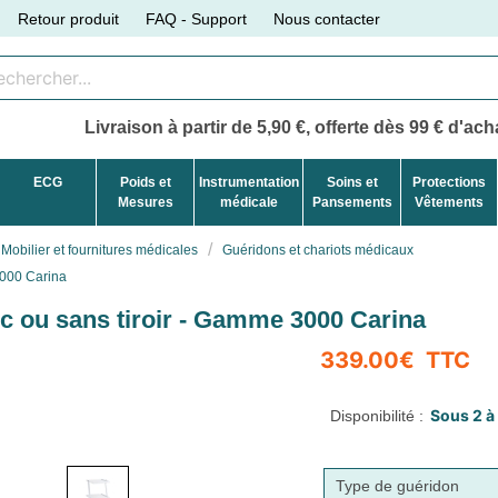
Retour produit
FAQ - Support
Nous contacter
Livraison à partir de 5,90 €, offerte dès 99 € d'acha
ECG
Poids et
Instrumentation
Soins et
Protections
Mesures
médicale
Pansements
Vêtements
Mobilier et fournitures médicales
Guéridons et chariots médicaux
3000 Carina
c ou sans tiroir - Gamme 3000 Carina
Disponibilité :
Type de guéridon