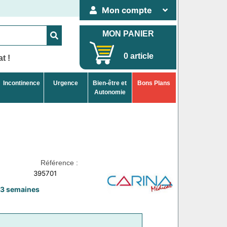
Mon compte
MON PANIER
0 article
t !
Incontinence
Urgence
Bien-être et
Bons Plans
Autonomie
Référence :