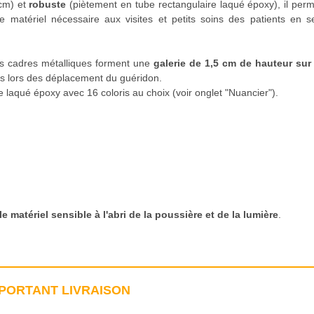
 cm) et
robuste
(piètement en tube rectangulaire laqué époxy), il per
e matériel nécessaire aux visites et petits soins des patients en s
Des cadres métalliques forment une
galerie de 1,5 cm de hauteur sur 
ets lors des déplacement du guéridon.
 laqué époxy avec 16 coloris au choix (voir onglet "Nuancier").
e matériel sensible à l'abri de la poussière et de la lumière
.
PORTANT LIVRAISON