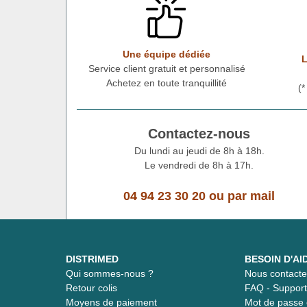
Une équipe dédiée
L
Service client gratuit et personnalisé
Achetez en toute tranquillité
(
Contactez-nous
Du lundi au jeudi de 8h à 18h.
Le vendredi de 8h à 17h.
04 94 23 30 20
ou
par mail
DISTRIMED
BESOIN D'AI
Qui sommes-nous ?
Nous contacte
Retour colis
FAQ - Suppor
Moyens de paiement
Mot de passe 