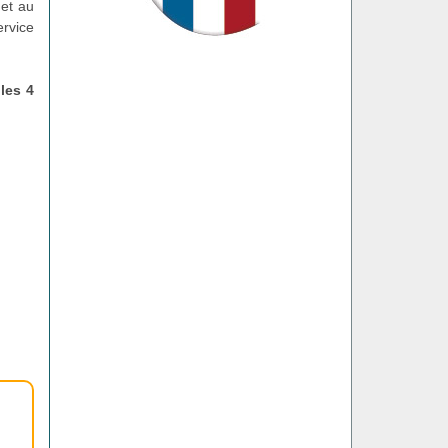
met au
ervice
les 4