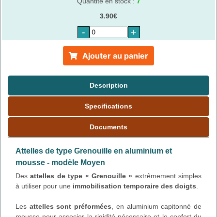
Quantité en stock :
7
3.90€
-
+
Ajouter au panier
Description
Specifications
Documents
Attelles de type Grenouille en aluminium et
mousse - modèle Moyen
Des
attelles de type « Grenouille »
extrêmement simples
à utiliser pour une
immobilisation temporaire des doigts
.
Les
attelles sont préformées
, en aluminium capitonné de
mousse pour associer la rigidité nécessaire et le confort du