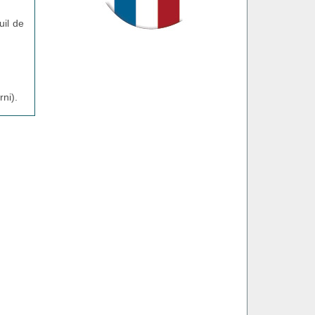
uil de
ni).