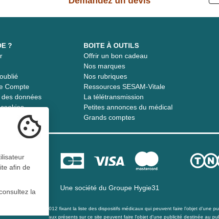
Demandez un devis
DE ?
BOITE À OUTILS
r
Offrir un bon cadeau
t
Nos marques
oublié
Nos rubriques
re Compte
Ressources SESAM-Vitale
té des données
La télétransmission
s cookies
Petites annonces du médical
Grands comptes
ilisateur
ite afin de
Une société du
Groupe Hygie31
consultez la
té du 21 décembre 2012 fixant la liste des dispositifs médicaux qui peuvent faire l’objet d’une publ
s les dispositifs médicaux présents sur ce site peuvent faire l'objet d'une publicité destinée au pub