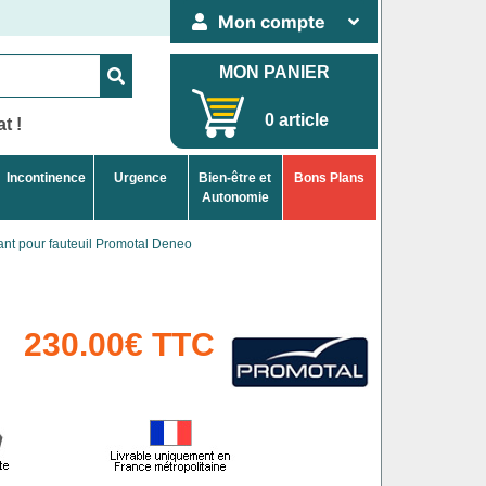
Mon compte
MON PANIER
0 article
t !
Incontinence
Urgence
Bien-être et
Bons Plans
Autonomie
ant pour fauteuil Promotal Deneo
230.00€ TTC