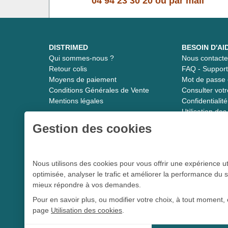
04 94 23 30 20
ou
par mail
DISTRIMED
BESOIN D'AI
Qui sommes-nous ?
Nous contacte
Retour colis
FAQ - Suppor
Moyens de paiement
Mot de passe 
Conditions Générales de Vente
Consulter vot
Mentions légales
Confidentiali
Utilisation de
Gestion des cookies
Distrimed.com 1989 - 2026
Nous utilisons des cookies pour vous offrir une expérience ut
optimisée, analyser le trafic et améliorer la performance du s
Le spécialiste du matériel médical
mieux répondre à vos demandes.
Pour en savoir plus, ou modifier votre choix, à tout moment, 
page
Utilisation des cookies
.
L 5213-3
Conformément aux articles
du code de la santé publique et à l’arrê
tou