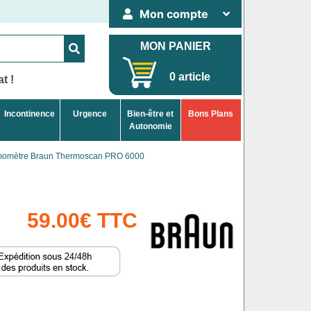
Mon compte
MON PANIER
0 article
t !
Incontinence
Urgence
Bien-être et
Bons Plans
Autonomie
ermomètre Braun Thermoscan PRO 6000
59.00€ TTC