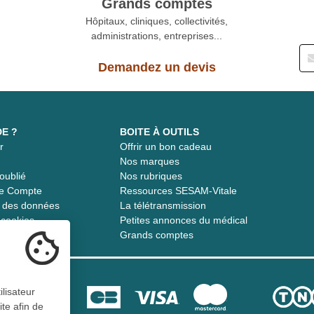
Grands comptes
Hôpitaux, cliniques, collectivités,
administrations, entreprises...
Demandez un devis
DE ?
BOITE À OUTILS
r
Offrir un bon cadeau
t
Nos marques
oublié
Nos rubriques
re Compte
Ressources SESAM-Vitale
té des données
La télétransmission
s cookies
Petites annonces du médical
Grands comptes
ilisateur
ite afin de