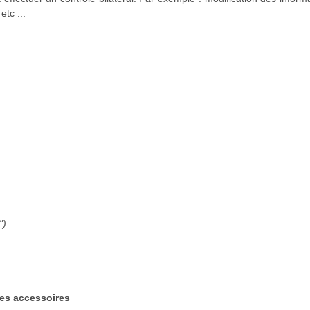
etc ...
")
les accessoires