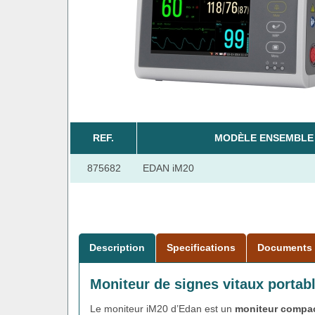
REF.
MODÈLE ENSEMBLE 
875682
EDAN iM20
Description
Specifications
Documents
Moniteur de signes vitaux porta
Le moniteur iM20 d’Edan est un
moniteur compact