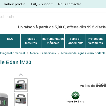
Retour produit
FAQ - Support
Nous contacter
Livraison à partir de 5,90 €, offerte dès 99 € d'acha
ECG
Poids et
Instrumentation
Soins et
Protections
Mesures
médicale
Pansements
Vêtements
Diagnostic médical
Moniteurs médicaux
Moniteur de signes vitaux portabl
ble Edan iM20
2680
Au lieu de