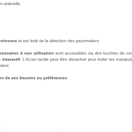
 artérielle,
urrissons
et est doté de la détection des pacemakers.
cessaires à son utilisation
sont accessibles via des touches de con
 interactif
. L'écran tactile peut être désactivé pour éviter les manipul
tient.
tion de ses besoins ou préférences
:
.