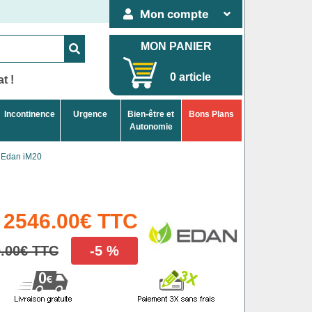
Mon compte
MON PANIER
0 article
t !
Incontinence
Urgence
Bien-être et
Bons Plans
Autonomie
e Edan iM20
2546.00€ TTC
.00€ TTC
-5 %