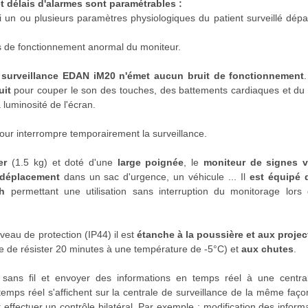
t délais d'alarmes sont paramétrables :
 un ou plusieurs paramètres physiologiques du patient surveillé dép
s de fonctionnement anormal du moniteur.
 surveillance EDAN iM20
n'émet aucun bruit de fonctionnement
uit
pour couper le son des touches, des battements cardiaques et du
luminosité de l'écran.
our interrompre temporairement la surveillance.
er
(1.5 kg) et doté d'une
large poignée
, le
moniteur de signes v
 déplacement
dans un sac d'urgence, un véhicule ... Il
est équipé 
h
permettant une utilisation sans interruption du monitorage lors 
veau de protection (IP44) il est
étanche à la poussière et aux projec
 de résister 20 minutes à une température de -5°C) et
aux chutes
.
ans fil et envoyer des informations en temps réel à une centra
 temps réel s'affichent sur la centrale de surveillance de la même faç
t effectuer un contrôle bilatéral. Par exemple : modification des inform