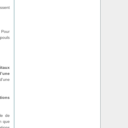
assent
. Pour
 pouls
itaux
d’une
d'une
tions
le de
on que
ations