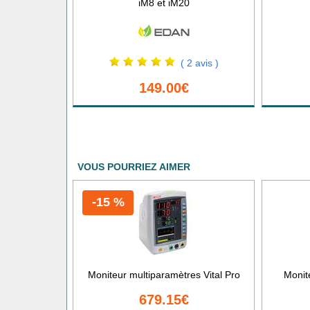
iM8 et iM20
( 2 avis )
149.00€
VOUS POURRIEZ AIMER
-15 %
Moniteur multiparamètres Vital Pro
Monite
679.15€