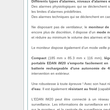
Différents types d'alarmes, niveaux d'alarmes e
Des alarmes physiologiques qui se déclenchent si
les limites d'alarmes prédéfinies.
Des alarmes techniques qui se déclenchent en ca
Ne disposant pas de ventilateur, le
moniteur de
encore plus de discrétion, il dispose d'un
mode n
et réduire au minimum le volume des alarmes et la 
Le moniteur dispose également d’un mode veille p
Compact
(185 mm x 85.3 mm x 116 mm),
lég
portable EDAN iM20
s'emporte facilement en
batterie rechargeable d'une autonomie de 4
intervention en extérieur.
Une robustesse à toute épreuve ! Avec son haut ni
d'eau
. Il est également
résistant au froid
(capable
L'EDAN IM20 peut être connecté à un réseau s
surveillance. Les informations de surveillance en
sur le moniteur, et la centrale de surveillance peu