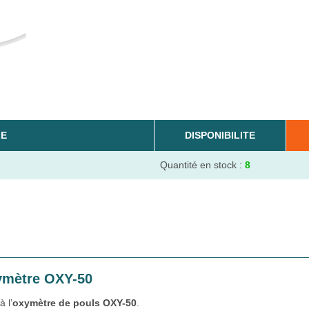
LE
DISPONIBILITE
Quantité en stock :
8
xymètre OXY-50
 l’
oxymètre de pouls OXY-50
.