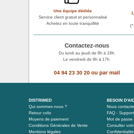
Une équipe dédiée
L
Service client gratuit et personnalisé
Achetez en toute tranquillité
(
Contactez-nous
Du lundi au jeudi de 8h à 18h.
Le vendredi de 8h à 17h.
04 94 23 30 20
ou
par mail
DISTRIMED
BESOIN D'AI
Qui sommes-nous ?
Nous contacte
Retour colis
FAQ - Suppor
Moyens de paiement
Mot de passe 
Conditions Générales de Vente
Consulter vot
Mentions légales
Confidentiali