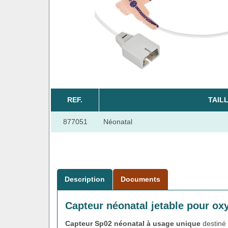
REF.
TAIL
877051
Néonatal
Description
Documents
Capteur néonatal jetable pour o
Capteur Sp02 néonatal à usage unique
destiné à