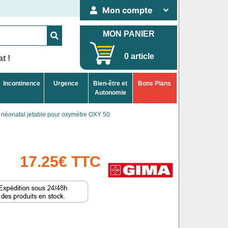
Mon compte
MON PANIER
0 article
t !
Incontinence
Urgence
Bien-être et
Bons Plans
Autonomie
néonatal jetable pour oxymètre OXY 50
17.25€ TTC