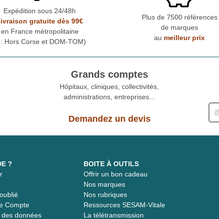
Expédition sous 24/48h
Plus de 7500 références
ivraison gratuite dès 99€
de marques
en France métropolitaine
au
meilleur prix
* : Hors Corse et DOM-TOM)
Grands comptes
Hôpitaux, cliniques, collectivités,
administrations, entreprises...
Demandez un devis
DE ?
BOITE À OUTILS
r
Offrir un bon cadeau
t
Nos marques
oublié
Nos rubriques
re Compte
Ressources SESAM-Vitale
té des données
La télétransmission