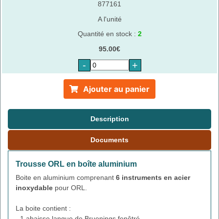
877161
A l'unité
Quantité en stock :
2
95.00€
-
+
Ajouter au panier
Description
Documents
Trousse ORL en boîte aluminium
Boite en aluminium comprenant
6 instruments en acier
inoxydable
pour ORL.
La boite contient :
- 1 abaisse langue de Bruenings fenêtré,