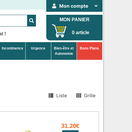
Mon compte
MON PANIER
0 article
t !
Incontinence
Urgence
Bien-être et
Bons Plans
Autonomie
Liste
Grille
31.20€