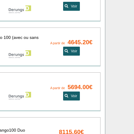
Voir
go 100 (avec ou sans
4645.20€
A partir de
Voir
5694.00€
A partir de
Voir
riango100 Duo
8115.60€