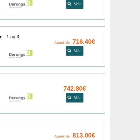
Voir
e - 1 ou 3
716.40€
A partir de
Voir
742.80€
Voir
813.00€
A partir de