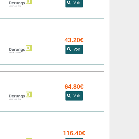
Voir
43.20€
Voir
64.80€
Voir
116.40€