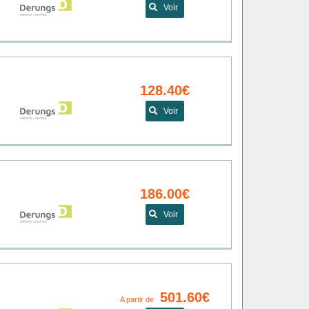
Voir
128.40€
Voir
186.00€
Voir
501.60€
A partir de