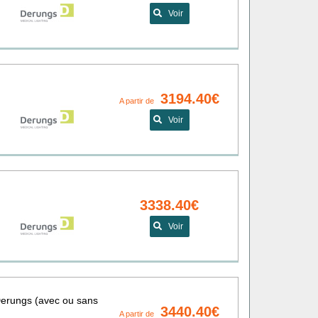
Voir
3194.40€
A partir de
Voir
3338.40€
Voir
 Derungs (avec ou sans
3440.40€
A partir de