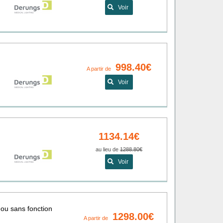
Voir
998.40€
A partir de
Voir
1134.14€
au lieu de
1288.80€
Voir
ou sans fonction
1298.00€
A partir de