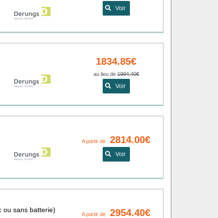
Voir
1834.85€
au lieu de
1994.40€
Voir
2814.00€
A partir de
Voir
 ou sans batterie)
2954.40€
A partir de