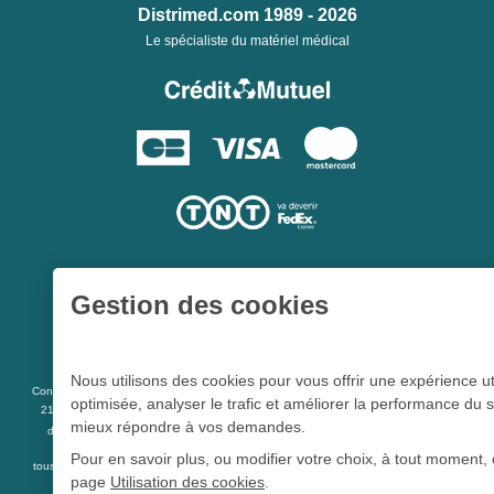
Distrimed.com 1989 - 2026
Le spécialiste du matériel médical
Gestion des cookies
Une société du
Groupe Hygie31
Nous utilisons des cookies pour vous offrir une expérience ut
L 5213-3
Conformément aux articles
du code de la santé publique et à l’arrêté du
optimisée, analyser le trafic et améliorer la performance du s
21 décembre 2012 fixant la liste des dispositifs médicaux qui peuvent faire l’objet
mieux répondre à vos demandes.
R 5213-1
d’une publicité auprès du public, et à l'article
du code de la santé
publique
Pour en savoir plus, ou modifier votre choix, à tout moment, 
tous les dispositifs médicaux présents sur ce site peuvent faire l'objet d'une publicité
page
Utilisation des cookies
.
destinée au public.