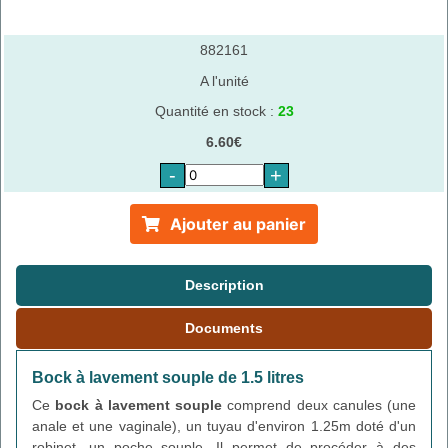
882161
A l'unité
Quantité en stock :
23
6.60€
-
+
Ajouter au panier
Description
Documents
Bock à lavement souple de 1.5 litres
Ce
bock à lavement souple
comprend deux canules (une
anale et une vaginale), un tuyau d'environ 1.25m doté d'un
robinet, un poche souple. Il permet de procéder à des