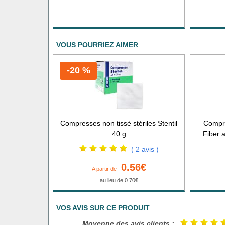
VOUS POURRIEZ AIMER
-20 %
Compresses non tissé stériles Stentil
Compre
40 g
Fiber 
( 2 avis )
0.56€
A partir de
au lieu de
0.70€
VOS AVIS SUR CE PRODUIT
Moyenne des avis clients :