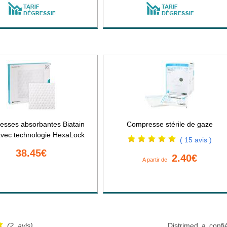
sses absorbantes Biatain
Compresse stérile de gaze
avec technologie HexaLock
( 15 avis )
38.45€
2.40€
A partir de
(2 avis)
Distrimed a confi