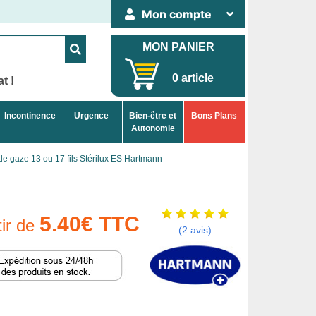
Mon compte
MON PANIER
0 article
t !
Incontinence
Urgence
Bien-être et
Bons Plans
Autonomie
de gaze 13 ou 17 fils Stérilux ES Hartmann
5.40€ TTC
tir de
(2 avis)