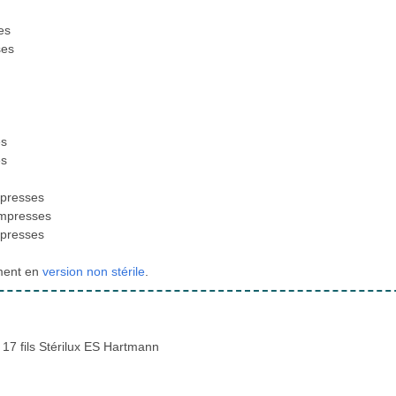
es
ses
es
es
mpresses
compresses
mpresses
ment en
version non stérile
.
17 fils Stérilux ES Hartmann