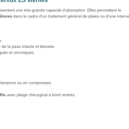
sentent une très grande capacité d’absorption. Elles permettent le
ûlures
dans le cadre d'un traitement général de plaies ou d'une interv
e.
e de la peau intacte et blessée.
guës et chroniques.
 en tampons ou en compresses.
fils
avec pliage chirurgical à bord rentrés.