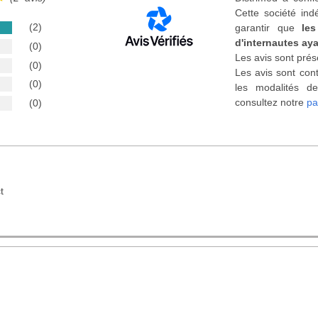
Cette société ind
(2)
garantir que
les
d'internautes aya
(0)
Les avis sont prés
(0)
Les avis sont cont
(0)
les modalités de
consultez notre
pa
(0)
t