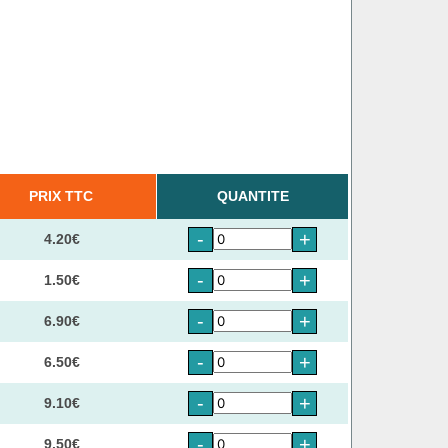
PRIX TTC
QUANTITE
-
+
4.20€
-
+
1.50€
-
+
6.90€
-
+
6.50€
-
+
9.10€
-
+
9.50€