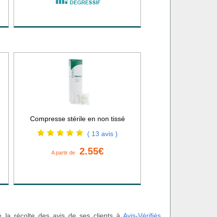
Compresse stérile en non tissé
( 13 avis )
2.55€
A partir de
é la récolte des avis de ses clients à
Avis-Vérifiés
.