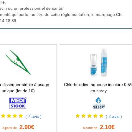
lle.
cin ou un professionnel de santé.
ementé qui porte, au titre de cette réglementation, le marquage CE.
14:18:39
à disséquer stérile à usage
Chlorhexidine aqueuse incolore 0,5
unique (lot de 10)
en spray
( 7 avis )
( 2 avis )
2.90€
2.10€
A partir de
A partir de