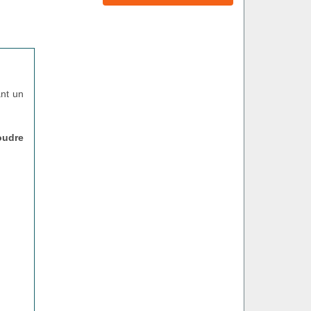
ant un
oudre