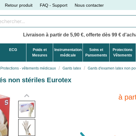
Retour produit
FAQ - Support
Nous contacter
Livraison à partir de 5,90 €, offerte dès 99 € d'acha
ECG
Poids et
Instrumentation
Soins et
Protections
Mesures
médicale
Pansements
Vêtements
Protections - vêtements médicaux
Gants latex
Gants d'examen latex non pou
s non stériles Eurotex
à par