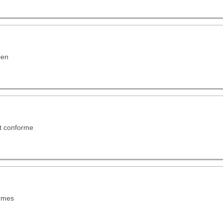
ien
t conforme
rmes