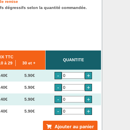
de remise
ifs dégressifs selon la quantité commandée.
IX TTC
QUANTITE
10 à 29
30 et +
-
+
.40€
5.90€
-
+
.40€
5.90€
-
+
.40€
5.90€
-
+
.40€
5.90€
Ajouter au panier