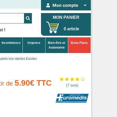
Mon compte
MON PANIER
0 article
t !
Incontinence
Urgence
Bien-être et
Bons Plans
Autonomie
drés non stériles Eurotex
5.90€ TTC
tir de
(7 avis)