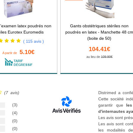
'examen latex poudrés non
Gants obstétriques stériles non
riles Eurotex Euromedis
poudrés en latex - Manchette 48 c
(boite de 50)
( 115 avis )
104.41€
5.10€
A partir de
au lieu de
109.90€
(7 avis)
Distrimed a confi
Cette société ind
(3)
garantir que
les
d'internautes aya
(4)
Les avis sont prés
(0)
Les avis sont cont
(0)
les modalités de