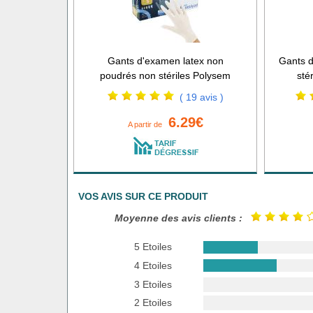
Gants d'examen latex non
Gants d
poudrés non stériles Polysem
sté
( 19 avis )
6.29€
A partir de
VOS AVIS SUR CE PRODUIT
Moyenne des avis clients :
5 Etoiles
4 Etoiles
3 Etoiles
2 Etoiles