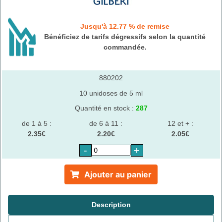
Jusqu'à 12.77 % de remise
Bénéficiez de tarifs dégressifs selon la quantité
commandée.
880202
10 unidoses de 5 ml
Quantité en stock :
287
de 1 à 5 :
de 6 à 11 :
12 et + :
2.35€
2.20€
2.05€
-
+
Ajouter au panier
Description