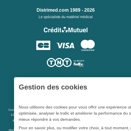
Distrimed.com 1989 - 2026
Le spécialiste du matériel médical
Gestion des cookies
Une société du
Groupe Hygie31
Nous utilisons des cookies pour vous offrir une expérience ut
L 5213-3
Conformément aux articles
du code de la santé publique et à l’arrêté du
optimisée, analyser le trafic et améliorer la performance du s
21 décembre 2012 fixant la liste des dispositifs médicaux qui peuvent faire l’objet
mieux répondre à vos demandes.
R 5213-1
d’une publicité auprès du public, et à l'article
du code de la santé
publique
Pour en savoir plus, ou modifier votre choix, à tout moment, 
tous les dispositifs médicaux présents sur ce site peuvent faire l'objet d'une publicité