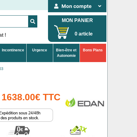
Mon compte
MON PANIER
0 article
t !
Incontinence
Urgence
Bien-être et
Bons Plans
Autonomie
03
1638.00€ TTC
e