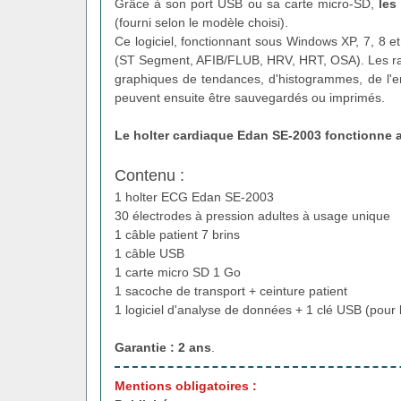
Grâce à son port USB ou sa carte micro-SD,
les
(fourni selon le modèle choisi).
Ce logiciel, fonctionnant sous Windows XP, 7, 8 
(ST Segment, AFIB/FLUB, HRV, HRT, OSA). Les rapp
graphiques de tendances, d'histogrammes, de l'e
peuvent ensuite être sauvegardés ou imprimés.
Le holter cardiaque Edan SE-2003
fonctionne a
Contenu :
1 holter ECG Edan SE-2003
30 électrodes à pression adultes à usage unique
1 câble patient 7 brins
1 câble USB
1 carte micro SD 1 Go
1 sacoche de transport + ceinture patient
1 logiciel d'analyse de données + 1 clé USB (pour l
Garantie : 2 ans
.
Mentions obligatoires :