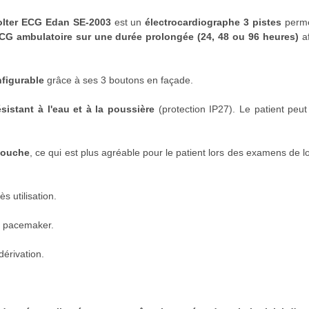
olter ECG Edan SE-2003
est un
électrocardiographe 3 pistes
perme
CG ambulatoire sur une durée prolongée (24, 48 ou 96 heures)
af
nfigurable
grâce à ses 3 boutons en façade.
ésistant à l'eau et à la poussière
(protection IP27). Le patient peu
 douche
, ce qui est plus agréable pour le patient lors des examens de 
s utilisation.
e pacemaker.
dérivation.