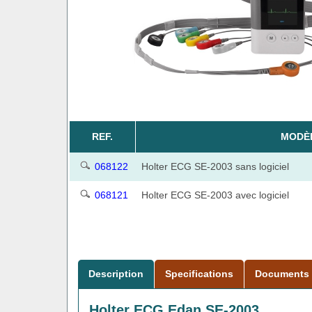
REF.
MODÈ
068122
Holter ECG SE-2003 sans logiciel
068121
Holter ECG SE-2003 avec logiciel
Description
Specifications
Documents
Holter ECG Edan SE-2003