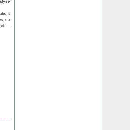
alyse
atient
es, de
etc...