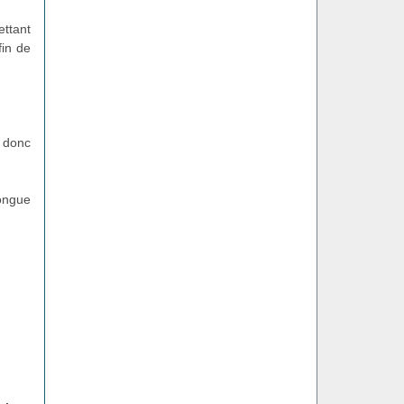
ttant
in de
t donc
longue