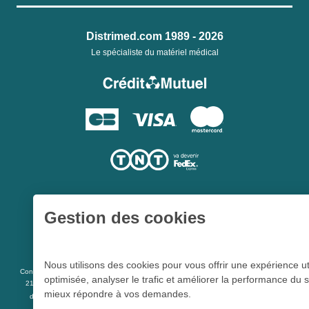
Distrimed.com 1989 - 2026
Le spécialiste du matériel médical
Gestion des cookies
Une société du
Groupe Hygie31
Nous utilisons des cookies pour vous offrir une expérience ut
L 5213-3
Conformément aux articles
du code de la santé publique et à l’arrêté du
optimisée, analyser le trafic et améliorer la performance du s
21 décembre 2012 fixant la liste des dispositifs médicaux qui peuvent faire l’objet
mieux répondre à vos demandes.
R 5213-1
d’une publicité auprès du public, et à l'article
du code de la santé
publique