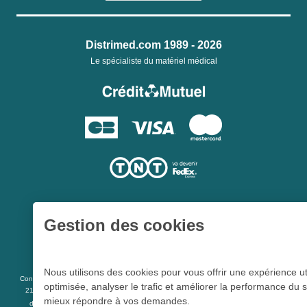
Distrimed.com 1989 - 2026
Le spécialiste du matériel médical
Gestion des cookies
Une société du
Groupe Hygie31
Nous utilisons des cookies pour vous offrir une expérience ut
L 5213-3
Conformément aux articles
du code de la santé publique et à l’arrêté du
optimisée, analyser le trafic et améliorer la performance du s
21 décembre 2012 fixant la liste des dispositifs médicaux qui peuvent faire l’objet
mieux répondre à vos demandes.
R 5213-1
d’une publicité auprès du public, et à l'article
du code de la santé