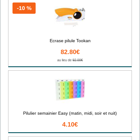
-10 %
Ecrase pilule Tookan
82.80€
au lieu de
92.00€
Pilulier semainier Easy (matin, midi, soir et nuit)
4.10€