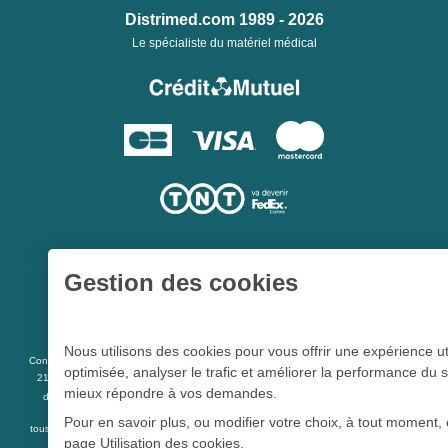
Distrimed.com 1989 - 2026
Le spécialiste du matériel médical
Gestion des cookies
Une société du
Groupe Hygie31
Nous utilisons des cookies pour vous offrir une expérience ut
L 5213-3
Conformément aux articles
du code de la santé publique et à l’arrêté du
optimisée, analyser le trafic et améliorer la performance du s
21 décembre 2012 fixant la liste des dispositifs médicaux qui peuvent faire l’objet
mieux répondre à vos demandes.
R 5213-1
d’une publicité auprès du public, et à l'article
du code de la santé
publique
Pour en savoir plus, ou modifier votre choix, à tout moment, 
tous les dispositifs médicaux présents sur ce site peuvent faire l'objet d'une publicité
page
Utilisation des cookies
.
destinée au public.