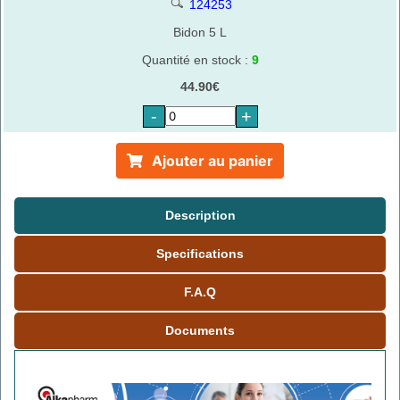
124253
Bidon 5 L
Quantité en stock :
9
44.90€
-
+
Ajouter au panier
Description
Specifications
F.A.Q
Documents