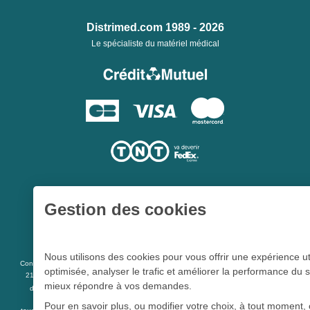
Distrimed.com 1989 - 2026
Le spécialiste du matériel médical
Gestion des cookies
Une société du
Groupe Hygie31
Nous utilisons des cookies pour vous offrir une expérience ut
L 5213-3
Conformément aux articles
du code de la santé publique et à l’arrêté du
optimisée, analyser le trafic et améliorer la performance du s
21 décembre 2012 fixant la liste des dispositifs médicaux qui peuvent faire l’objet
mieux répondre à vos demandes.
R 5213-1
d’une publicité auprès du public, et à l'article
du code de la santé
publique
Pour en savoir plus, ou modifier votre choix, à tout moment, 