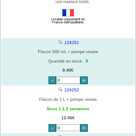
124251
Flacon 500 mL + pompe vissée
Quantité en stock :
9
8.40€
-
+
124252
Flacon de 1 L + pompe vissée
Sous 1 à 2 semaines
12.40€
-
+